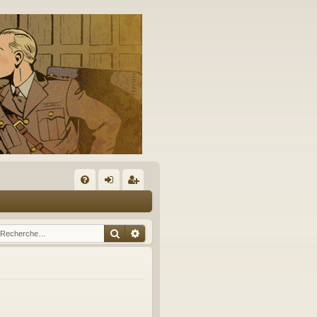
A
FA
on
’e
Q
ne
nr
Rechercher
Recherche avancée
xi
eg
on
ist
re
r