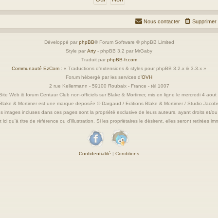
Nous contacter
Supprimer 
Développé par
phpBB
® Forum Software © phpBB Limited
Style par
Arty
- phpBB 3.2 par MrGaby
Traduit par
phpBB-fr.com
Communauté EzCom
: « Traductions d'extensions & styles pour phpBB 3.2.x & 3.3.x »
Forum hébergé par les services d’
OVH
2 rue Kellermann - 59100 Roubaix - France - tél 1007
ite Web & forum Centaur Club non-officiels sur Blake & Mortimer, mis en ligne le mercredi 4 aou
Blake & Mortimer est une marque deposée © Dargaud / Editions Blake & Mortimer / Studio Jacob
s images incluses dans ces pages sont la propriété exclusive de leurs auteurs, ayant droits et/ou
 ici qu'à titre de référence ou d'illustration. Si les propriétaires le désirent, elles seront retirées 
Confidentialité
|
Conditions