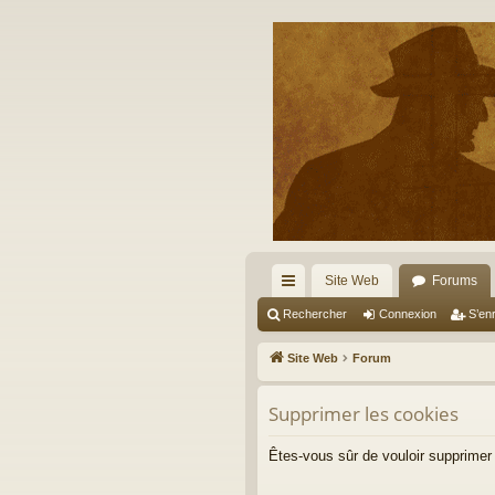
Site Web
Forums
cc
Rechercher
Connexion
S’enr
ès
Site Web
Forum
ra
Supprimer les cookies
pi
de
Êtes-vous sûr de vouloir supprimer