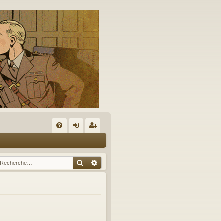
A
FA
on
’e
Q
ne
nr
Rechercher
Recherche avancée
xi
eg
on
ist
re
r