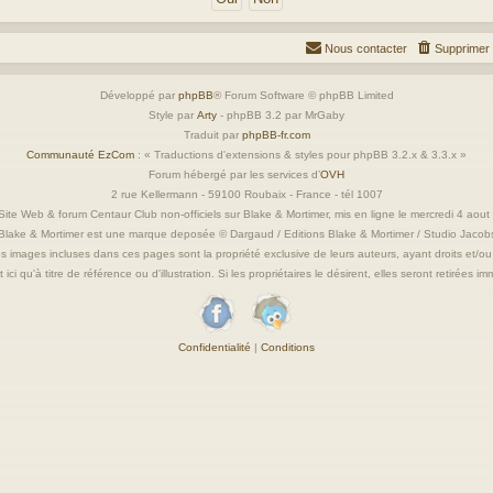
Nous contacter
Supprimer 
Développé par
phpBB
® Forum Software © phpBB Limited
Style par
Arty
- phpBB 3.2 par MrGaby
Traduit par
phpBB-fr.com
Communauté EzCom
: « Traductions d'extensions & styles pour phpBB 3.2.x & 3.3.x »
Forum hébergé par les services d’
OVH
2 rue Kellermann - 59100 Roubaix - France - tél 1007
ite Web & forum Centaur Club non-officiels sur Blake & Mortimer, mis en ligne le mercredi 4 aou
Blake & Mortimer est une marque deposée © Dargaud / Editions Blake & Mortimer / Studio Jacob
s images incluses dans ces pages sont la propriété exclusive de leurs auteurs, ayant droits et/ou
 ici qu'à titre de référence ou d'illustration. Si les propriétaires le désirent, elles seront retirées 
Confidentialité
|
Conditions