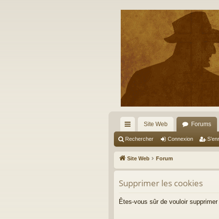
Site Web
Forums
cc
Rechercher
Connexion
S’enr
ès
Site Web
Forum
ra
Supprimer les cookies
pi
de
Êtes-vous sûr de vouloir supprimer