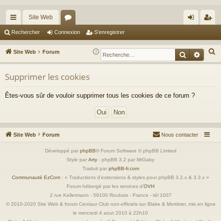
Site Web
cc
or
on
’e
Rechercher
Connexion
S’enregistrer
ès
u
ne
nr
R
Site Web
Forum
Recherche
Reche
ra
m
xi
eg
e
c
Supprimer les cookies
pi
s
on
ist
h
de
re
Êtes-vous sûr de vouloir supprimer tous les cookies de ce forum ?
e
r
r
c
h
Site Web
Forum
Nous contacter
e
r
Développé par
phpBB
® Forum Software © phpBB Limited
Style par
Arty
- phpBB 3.2 par MrGaby
Traduit par
phpBB-fr.com
Communauté EzCom
: « Traductions d'extensions & styles pour phpBB 3.2.x & 3.3.x »
Forum hébergé par les services d’
OVH
2 rue Kellermann - 59100 Roubaix - France - tél 1007
© 2010-2020 Site Web & forum Centaur Club non-officiels sur Blake & Mortimer, mis en ligne
le mercredi 4 aout 2010 à 22h10