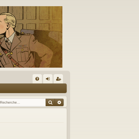
A
FA
on
’e
Q
ne
nr
Rechercher
Recherche avancée
xi
eg
on
ist
re
r