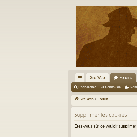
Site Web
Forums
cc
Rechercher
Connexion
S’enr
ès
Site Web
Forum
ra
Supprimer les cookies
pi
de
Êtes-vous sûr de vouloir supprimer