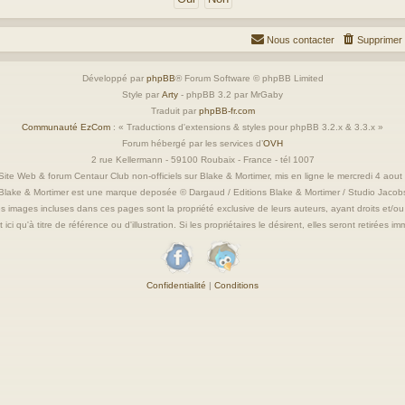
Nous contacter
Supprimer 
Développé par
phpBB
® Forum Software © phpBB Limited
Style par
Arty
- phpBB 3.2 par MrGaby
Traduit par
phpBB-fr.com
Communauté EzCom
: « Traductions d'extensions & styles pour phpBB 3.2.x & 3.3.x »
Forum hébergé par les services d’
OVH
2 rue Kellermann - 59100 Roubaix - France - tél 1007
ite Web & forum Centaur Club non-officiels sur Blake & Mortimer, mis en ligne le mercredi 4 aou
Blake & Mortimer est une marque deposée © Dargaud / Editions Blake & Mortimer / Studio Jacob
s images incluses dans ces pages sont la propriété exclusive de leurs auteurs, ayant droits et/ou
 ici qu'à titre de référence ou d'illustration. Si les propriétaires le désirent, elles seront retirées 
Confidentialité
|
Conditions