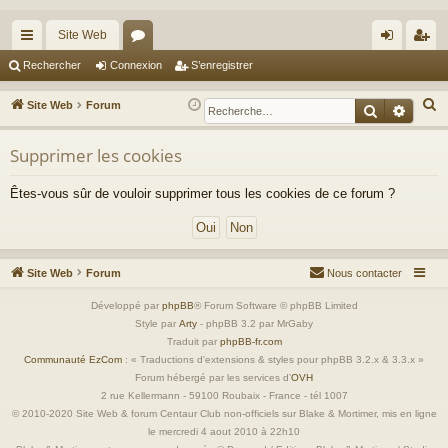
Site Web
cc
or
on
’e
Rechercher
Connexion
S’enregistrer
ès
u
ne
nr
R
Site Web
Forum
Recherche
Reche
ra
m
xi
eg
e
c
Supprimer les cookies
pi
s
on
ist
h
de
re
Êtes-vous sûr de vouloir supprimer tous les cookies de ce forum ?
e
r
r
c
h
Site Web
Forum
Nous contacter
e
r
Développé par
phpBB
® Forum Software © phpBB Limited
Style par
Arty
- phpBB 3.2 par MrGaby
Traduit par
phpBB-fr.com
Communauté EzCom
: « Traductions d'extensions & styles pour phpBB 3.2.x & 3.3.x »
Forum hébergé par les services d’
OVH
2 rue Kellermann - 59100 Roubaix - France - tél 1007
© 2010-2020 Site Web & forum Centaur Club non-officiels sur Blake & Mortimer, mis en ligne
le mercredi 4 aout 2010 à 22h10