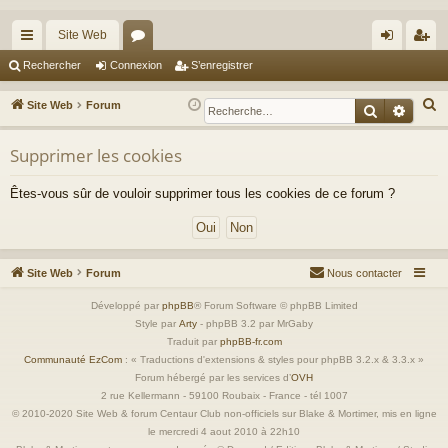
Site Web
cc
or
on
’e
Rechercher
Connexion
S’enregistrer
ès
u
ne
nr
R
Site Web
Forum
Recherche
Reche
ra
m
xi
eg
e
c
Supprimer les cookies
pi
s
on
ist
h
de
re
Êtes-vous sûr de vouloir supprimer tous les cookies de ce forum ?
e
r
r
c
h
Site Web
Forum
Nous contacter
e
r
Développé par
phpBB
® Forum Software © phpBB Limited
Style par
Arty
- phpBB 3.2 par MrGaby
Traduit par
phpBB-fr.com
Communauté EzCom
: « Traductions d'extensions & styles pour phpBB 3.2.x & 3.3.x »
Forum hébergé par les services d’
OVH
2 rue Kellermann - 59100 Roubaix - France - tél 1007
© 2010-2020 Site Web & forum Centaur Club non-officiels sur Blake & Mortimer, mis en ligne
le mercredi 4 aout 2010 à 22h10