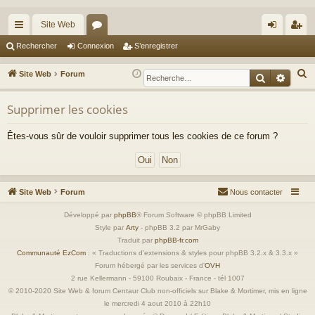
Site Web
cc
or
on
’e
Rechercher
Connexion
S’enregistrer
ès
u
ne
nr
R
Site Web
Forum
Recherche
Reche
ra
m
xi
eg
e
c
Supprimer les cookies
pi
s
on
ist
h
de
re
Êtes-vous sûr de vouloir supprimer tous les cookies de ce forum ?
e
r
r
c
h
Site Web
Forum
Nous contacter
e
r
Développé par
phpBB
® Forum Software © phpBB Limited
Style par
Arty
- phpBB 3.2 par MrGaby
Traduit par
phpBB-fr.com
Communauté EzCom
: « Traductions d'extensions & styles pour phpBB 3.2.x & 3.3.x »
Forum hébergé par les services d’
OVH
2 rue Kellermann - 59100 Roubaix - France - tél 1007
© 2010-2020 Site Web & forum Centaur Club non-officiels sur Blake & Mortimer, mis en ligne
le mercredi 4 aout 2010 à 22h10