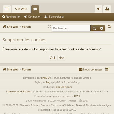
Site Web
cc
or
on
’e
Rechercher
Connexion
S’enregistrer
ès
u
ne
nr
R
Site Web
Forum
Recherche
Reche
ra
m
xi
eg
e
c
Supprimer les cookies
pi
s
on
ist
h
de
re
Êtes-vous sûr de vouloir supprimer tous les cookies de ce forum ?
e
r
r
c
h
Site Web
Forum
Nous contacter
e
r
Développé par
phpBB
® Forum Software © phpBB Limited
Style par
Arty
- phpBB 3.2 par MrGaby
Traduit par
phpBB-fr.com
Communauté EzCom
: « Traductions d'extensions & styles pour phpBB 3.2.x & 3.3.x »
Forum hébergé par les services d’
OVH
2 rue Kellermann - 59100 Roubaix - France - tél 1007
© 2010-2020 Site Web & forum Centaur Club non-officiels sur Blake & Mortimer, mis en ligne
le mercredi 4 aout 2010 à 22h10