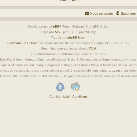
Nous contacter
Supprimer 
Développé par
phpBB
® Forum Software © phpBB Limited
Style par
Arty
- phpBB 3.2 par MrGaby
Traduit par
phpBB-fr.com
Communauté EzCom
: « Traductions d'extensions & styles pour phpBB 3.2.x & 3.3.x »
Forum hébergé par les services d’
OVH
2 rue Kellermann - 59100 Roubaix - France - tél 1007
ite Web & forum Centaur Club non-officiels sur Blake & Mortimer, mis en ligne le mercredi 4 aou
Blake & Mortimer est une marque deposée © Dargaud / Editions Blake & Mortimer / Studio Jacob
s images incluses dans ces pages sont la propriété exclusive de leurs auteurs, ayant droits et/ou
 ici qu'à titre de référence ou d'illustration. Si les propriétaires le désirent, elles seront retirées 
Confidentialité
|
Conditions