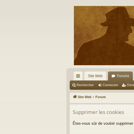
Site Web
Forums
cc
Rechercher
Connexion
S’enr
ès
Site Web
Forum
ra
Supprimer les cookies
pi
de
Êtes-vous sûr de vouloir supprimer