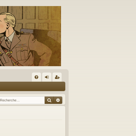
A
FA
on
’e
Q
ne
nr
Rechercher
Recherche avancée
xi
eg
on
ist
re
r