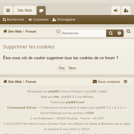
Site Web
cc
or
on
’e
Rechercher
Connexion
S’enregistrer
ès
u
ne
nr
R
Site Web
Forum
Recherche
Reche
ra
m
xi
eg
e
c
Supprimer les cookies
pi
s
on
ist
h
de
re
Êtes-vous sûr de vouloir supprimer tous les cookies de ce forum ?
e
r
r
c
h
Site Web
Forum
Nous contacter
e
r
Développé par
phpBB
® Forum Software © phpBB Limited
Style par
Arty
- phpBB 3.2 par MrGaby
Traduit par
phpBB-fr.com
Communauté EzCom
: « Traductions d'extensions & styles pour phpBB 3.2.x & 3.3.x »
Forum hébergé par les services d’
OVH
2 rue Kellermann - 59100 Roubaix - France - tél 1007
© 2010-2020 Site Web & forum Centaur Club non-officiels sur Blake & Mortimer, mis en ligne
le mercredi 4 aout 2010 à 22h10