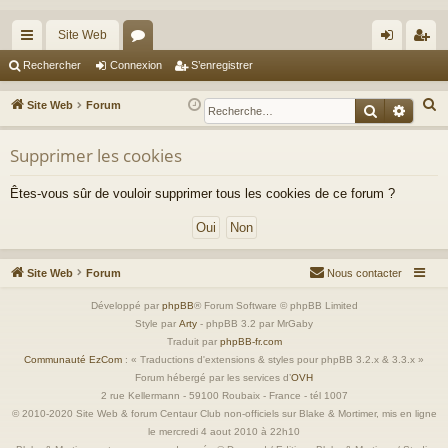
Site Web
cc
or
on
’e
Rechercher
Connexion
S’enregistrer
ès
u
ne
nr
R
Site Web
Forum
Recherche
Reche
ra
m
xi
eg
e
c
Supprimer les cookies
pi
s
on
ist
h
de
re
Êtes-vous sûr de vouloir supprimer tous les cookies de ce forum ?
e
r
r
c
h
Site Web
Forum
Nous contacter
e
r
Développé par
phpBB
® Forum Software © phpBB Limited
Style par
Arty
- phpBB 3.2 par MrGaby
Traduit par
phpBB-fr.com
Communauté EzCom
: « Traductions d'extensions & styles pour phpBB 3.2.x & 3.3.x »
Forum hébergé par les services d’
OVH
2 rue Kellermann - 59100 Roubaix - France - tél 1007
© 2010-2020 Site Web & forum Centaur Club non-officiels sur Blake & Mortimer, mis en ligne
le mercredi 4 aout 2010 à 22h10