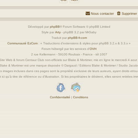
Nous contacter
Supprimer 
Développé par
phpBB
® Forum Software © phpBB Limited
Style par
Arty
- phpBB 3.2 par MrGaby
Traduit par
phpBB-fr.com
Communauté EzCom
: « Traductions d'extensions & styles pour phpBB 3.2.x & 3.3.x »
Forum hébergé par les services d’
OVH
2 rue Kellermann - 59100 Roubaix - France - tél 1007
ite Web & forum Centaur Club non-officiels sur Blake & Mortimer, mis en ligne le mercredi 4 aou
Blake & Mortimer est une marque deposée © Dargaud / Editions Blake & Mortimer / Studio Jacob
s images incluses dans ces pages sont la propriété exclusive de leurs auteurs, ayant droits et/ou
 ici qu'à titre de référence ou d'illustration. Si les propriétaires le désirent, elles seront retirées 
Confidentialité
|
Conditions