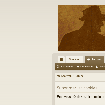
Site Web
Forums
cc
Rechercher
Connexion
S’enr
ès
Site Web
Forum
ra
Supprimer les cookies
pi
de
Êtes-vous sûr de vouloir supprimer