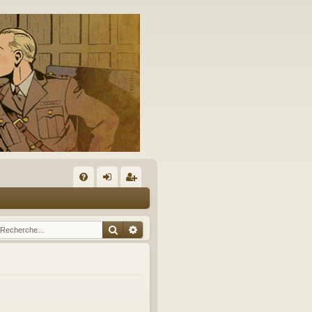
A
FA
on
’e
Q
ne
nr
Rechercher
Recherche avancée
xi
eg
on
ist
re
r