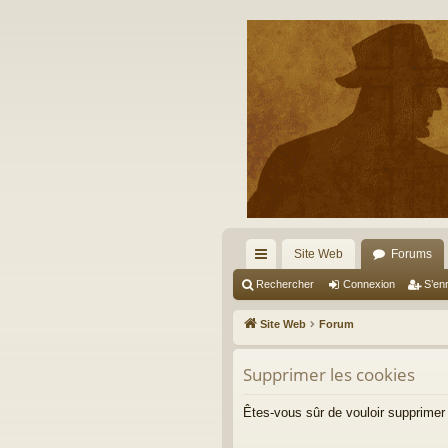
Site Web
Forums
cc
Rechercher
Connexion
S’enr
ès
Site Web
Forum
ra
Supprimer les cookies
pi
de
Êtes-vous sûr de vouloir supprimer