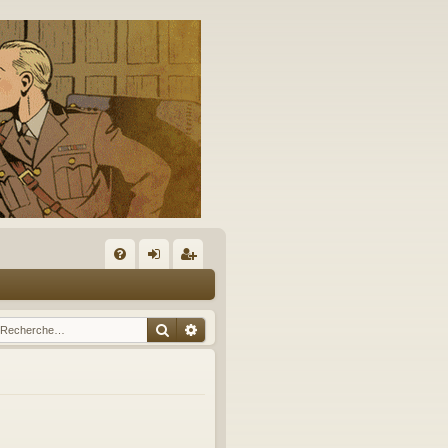
A
FA
on
’e
Q
ne
nr
Rechercher
Recherche avancée
xi
eg
on
ist
re
r