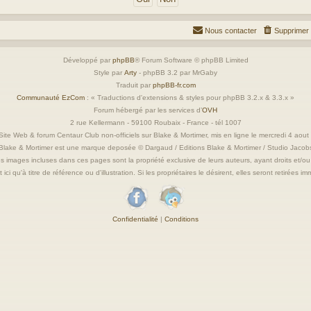
Nous contacter
Supprimer 
Développé par
phpBB
® Forum Software © phpBB Limited
Style par
Arty
- phpBB 3.2 par MrGaby
Traduit par
phpBB-fr.com
Communauté EzCom
: « Traductions d'extensions & styles pour phpBB 3.2.x & 3.3.x »
Forum hébergé par les services d’
OVH
2 rue Kellermann - 59100 Roubaix - France - tél 1007
ite Web & forum Centaur Club non-officiels sur Blake & Mortimer, mis en ligne le mercredi 4 aou
Blake & Mortimer est une marque deposée © Dargaud / Editions Blake & Mortimer / Studio Jacob
s images incluses dans ces pages sont la propriété exclusive de leurs auteurs, ayant droits et/ou
 ici qu'à titre de référence ou d'illustration. Si les propriétaires le désirent, elles seront retirées 
Confidentialité
|
Conditions