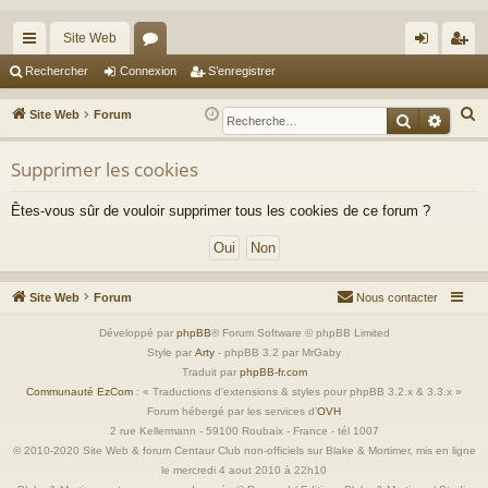
Site Web
cc
or
on
’e
Rechercher
Connexion
S’enregistrer
ès
u
ne
nr
R
Site Web
Forum
Recherche
Reche
ra
m
xi
eg
e
c
Supprimer les cookies
pi
s
on
ist
h
de
re
Êtes-vous sûr de vouloir supprimer tous les cookies de ce forum ?
e
r
r
c
h
Site Web
Forum
Nous contacter
e
r
Développé par
phpBB
® Forum Software © phpBB Limited
Style par
Arty
- phpBB 3.2 par MrGaby
Traduit par
phpBB-fr.com
Communauté EzCom
: « Traductions d'extensions & styles pour phpBB 3.2.x & 3.3.x »
Forum hébergé par les services d’
OVH
2 rue Kellermann - 59100 Roubaix - France - tél 1007
© 2010-2020 Site Web & forum Centaur Club non-officiels sur Blake & Mortimer, mis en ligne
le mercredi 4 aout 2010 à 22h10