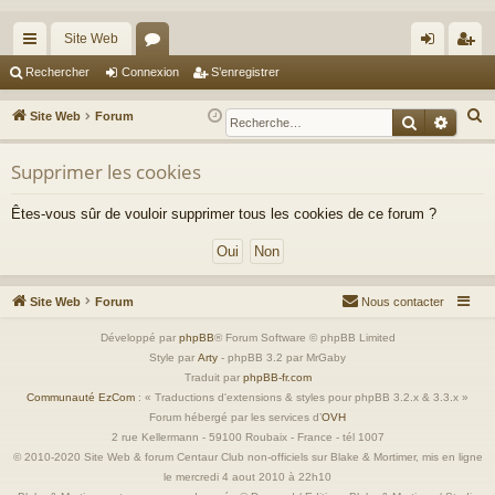
Site Web
cc
or
on
’e
Rechercher
Connexion
S’enregistrer
ès
u
ne
nr
R
Site Web
Forum
Recherche
Reche
ra
m
xi
eg
e
c
Supprimer les cookies
pi
s
on
ist
h
de
re
Êtes-vous sûr de vouloir supprimer tous les cookies de ce forum ?
e
r
r
c
h
Site Web
Forum
Nous contacter
e
r
Développé par
phpBB
® Forum Software © phpBB Limited
Style par
Arty
- phpBB 3.2 par MrGaby
Traduit par
phpBB-fr.com
Communauté EzCom
: « Traductions d'extensions & styles pour phpBB 3.2.x & 3.3.x »
Forum hébergé par les services d’
OVH
2 rue Kellermann - 59100 Roubaix - France - tél 1007
© 2010-2020 Site Web & forum Centaur Club non-officiels sur Blake & Mortimer, mis en ligne
le mercredi 4 aout 2010 à 22h10