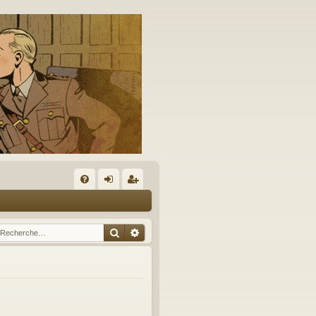
A
FA
on
’e
Q
ne
nr
Rechercher
Recherche avancée
xi
eg
on
ist
re
r