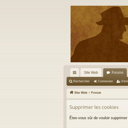
Site Web
Forums
cc
Rechercher
Connexion
S’enr
ès
Site Web
Forum
ra
Supprimer les cookies
pi
de
Êtes-vous sûr de vouloir supprimer