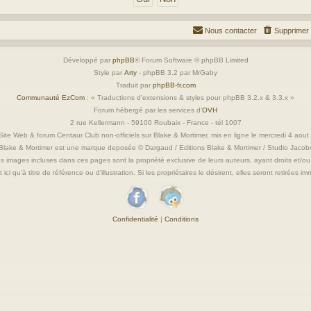
Nous contacter
Supprimer 
Développé par
phpBB
® Forum Software © phpBB Limited
Style par
Arty
- phpBB 3.2 par MrGaby
Traduit par
phpBB-fr.com
Communauté EzCom
: « Traductions d'extensions & styles pour phpBB 3.2.x & 3.3.x »
Forum hébergé par les services d’
OVH
2 rue Kellermann - 59100 Roubaix - France - tél 1007
ite Web & forum Centaur Club non-officiels sur Blake & Mortimer, mis en ligne le mercredi 4 aou
Blake & Mortimer est une marque deposée © Dargaud / Editions Blake & Mortimer / Studio Jacob
s images incluses dans ces pages sont la propriété exclusive de leurs auteurs, ayant droits et/ou
 ici qu'à titre de référence ou d'illustration. Si les propriétaires le désirent, elles seront retirées 
Confidentialité
|
Conditions