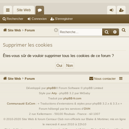
Site Web
cc
or
on
’e
Rechercher
Connexion
S’enregistrer
ès
u
ne
nr
R
Site Web
Forum
Recherche
Reche
ra
m
xi
eg
e
c
Supprimer les cookies
pi
s
on
ist
h
de
re
Êtes-vous sûr de vouloir supprimer tous les cookies de ce forum ?
e
r
r
c
h
Site Web
Forum
Nous contacter
e
r
Développé par
phpBB
® Forum Software © phpBB Limited
Style par
Arty
- phpBB 3.2 par MrGaby
Traduit par
phpBB-fr.com
Communauté EzCom
: « Traductions d'extensions & styles pour phpBB 3.2.x & 3.3.x »
Forum hébergé par les services d’
OVH
2 rue Kellermann - 59100 Roubaix - France - tél 1007
© 2010-2020 Site Web & forum Centaur Club non-officiels sur Blake & Mortimer, mis en ligne
le mercredi 4 aout 2010 à 22h10