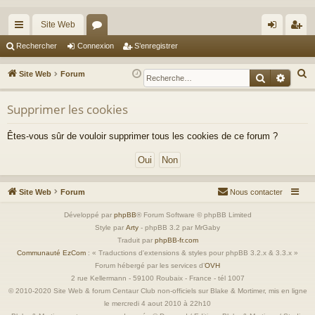
Site Web
cc
or
on
’e
Rechercher
Connexion
S’enregistrer
ès
u
ne
nr
R
Site Web
Forum
Recherche
Reche
ra
m
xi
eg
e
c
Supprimer les cookies
pi
s
on
ist
h
de
re
Êtes-vous sûr de vouloir supprimer tous les cookies de ce forum ?
e
r
r
c
h
Site Web
Forum
Nous contacter
e
r
Développé par
phpBB
® Forum Software © phpBB Limited
Style par
Arty
- phpBB 3.2 par MrGaby
Traduit par
phpBB-fr.com
Communauté EzCom
: « Traductions d'extensions & styles pour phpBB 3.2.x & 3.3.x »
Forum hébergé par les services d’
OVH
2 rue Kellermann - 59100 Roubaix - France - tél 1007
© 2010-2020 Site Web & forum Centaur Club non-officiels sur Blake & Mortimer, mis en ligne
le mercredi 4 aout 2010 à 22h10