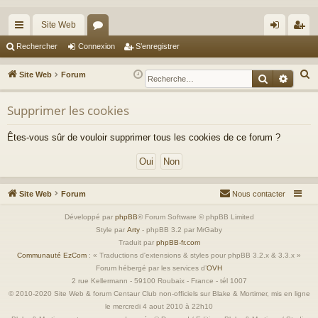
Site Web
cc
or
on
’e
Rechercher
Connexion
S’enregistrer
ès
u
ne
nr
R
Site Web
Forum
Recherche
Reche
ra
m
xi
eg
e
c
Supprimer les cookies
pi
s
on
ist
h
de
re
Êtes-vous sûr de vouloir supprimer tous les cookies de ce forum ?
e
r
r
c
h
Site Web
Forum
Nous contacter
e
r
Développé par
phpBB
® Forum Software © phpBB Limited
Style par
Arty
- phpBB 3.2 par MrGaby
Traduit par
phpBB-fr.com
Communauté EzCom
: « Traductions d'extensions & styles pour phpBB 3.2.x & 3.3.x »
Forum hébergé par les services d’
OVH
2 rue Kellermann - 59100 Roubaix - France - tél 1007
© 2010-2020 Site Web & forum Centaur Club non-officiels sur Blake & Mortimer, mis en ligne
le mercredi 4 aout 2010 à 22h10