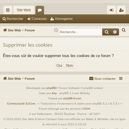
Site Web
cc
or
on
’e
Rechercher
Connexion
S’enregistrer
ès
u
ne
nr
R
Site Web
Forum
Recherche
Reche
ra
m
xi
eg
e
c
Supprimer les cookies
pi
s
on
ist
h
de
re
Êtes-vous sûr de vouloir supprimer tous les cookies de ce forum ?
e
r
r
c
h
Site Web
Forum
Nous contacter
e
r
Développé par
phpBB
® Forum Software © phpBB Limited
Style par
Arty
- phpBB 3.2 par MrGaby
Traduit par
phpBB-fr.com
Communauté EzCom
: « Traductions d'extensions & styles pour phpBB 3.2.x & 3.3.x »
Forum hébergé par les services d’
OVH
2 rue Kellermann - 59100 Roubaix - France - tél 1007
© 2010-2020 Site Web & forum Centaur Club non-officiels sur Blake & Mortimer, mis en ligne
le mercredi 4 aout 2010 à 22h10