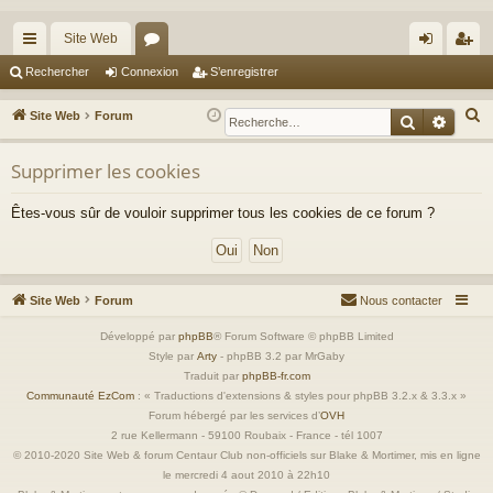
Site Web
cc
or
on
’e
Rechercher
Connexion
S’enregistrer
ès
u
ne
nr
R
Site Web
Forum
Recherche
Reche
ra
m
xi
eg
e
c
Supprimer les cookies
pi
s
on
ist
h
de
re
Êtes-vous sûr de vouloir supprimer tous les cookies de ce forum ?
e
r
r
c
h
Site Web
Forum
Nous contacter
e
r
Développé par
phpBB
® Forum Software © phpBB Limited
Style par
Arty
- phpBB 3.2 par MrGaby
Traduit par
phpBB-fr.com
Communauté EzCom
: « Traductions d'extensions & styles pour phpBB 3.2.x & 3.3.x »
Forum hébergé par les services d’
OVH
2 rue Kellermann - 59100 Roubaix - France - tél 1007
© 2010-2020 Site Web & forum Centaur Club non-officiels sur Blake & Mortimer, mis en ligne
le mercredi 4 aout 2010 à 22h10