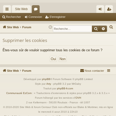
Site Web
cc
or
on
’e
Rechercher
Connexion
S’enregistrer
ès
u
ne
nr
R
Site Web
Forum
Recherche
Reche
ra
m
xi
eg
e
c
Supprimer les cookies
pi
s
on
ist
h
de
re
Êtes-vous sûr de vouloir supprimer tous les cookies de ce forum ?
e
r
r
c
h
Site Web
Forum
Nous contacter
e
r
Développé par
phpBB
® Forum Software © phpBB Limited
Style par
Arty
- phpBB 3.2 par MrGaby
Traduit par
phpBB-fr.com
Communauté EzCom
: « Traductions d'extensions & styles pour phpBB 3.2.x & 3.3.x »
Forum hébergé par les services d’
OVH
2 rue Kellermann - 59100 Roubaix - France - tél 1007
© 2010-2020 Site Web & forum Centaur Club non-officiels sur Blake & Mortimer, mis en ligne
le mercredi 4 aout 2010 à 22h10