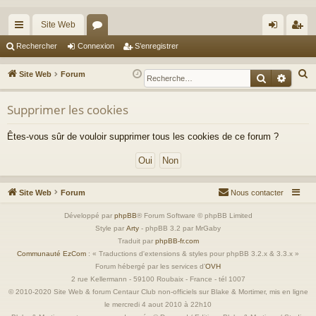
Site Web
cc
or
on
’e
Rechercher
Connexion
S’enregistrer
ès
u
ne
nr
R
Site Web
Forum
Recherche
Reche
ra
m
xi
eg
e
c
Supprimer les cookies
pi
s
on
ist
h
de
re
Êtes-vous sûr de vouloir supprimer tous les cookies de ce forum ?
e
r
r
c
h
Site Web
Forum
Nous contacter
e
r
Développé par
phpBB
® Forum Software © phpBB Limited
Style par
Arty
- phpBB 3.2 par MrGaby
Traduit par
phpBB-fr.com
Communauté EzCom
: « Traductions d'extensions & styles pour phpBB 3.2.x & 3.3.x »
Forum hébergé par les services d’
OVH
2 rue Kellermann - 59100 Roubaix - France - tél 1007
© 2010-2020 Site Web & forum Centaur Club non-officiels sur Blake & Mortimer, mis en ligne
le mercredi 4 aout 2010 à 22h10