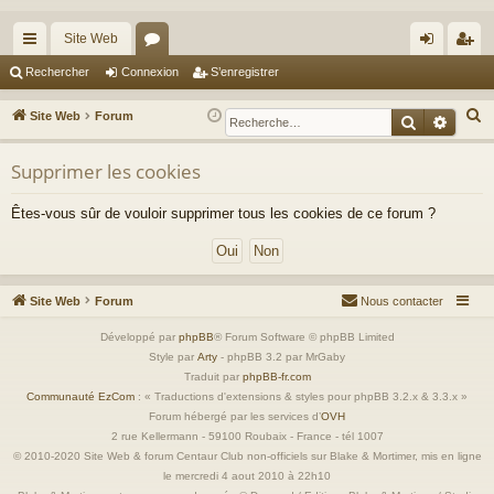
Site Web
cc
or
on
’e
Rechercher
Connexion
S’enregistrer
ès
u
ne
nr
R
Site Web
Forum
Recherche
Reche
ra
m
xi
eg
e
c
Supprimer les cookies
pi
s
on
ist
h
de
re
Êtes-vous sûr de vouloir supprimer tous les cookies de ce forum ?
e
r
r
c
h
Site Web
Forum
Nous contacter
e
r
Développé par
phpBB
® Forum Software © phpBB Limited
Style par
Arty
- phpBB 3.2 par MrGaby
Traduit par
phpBB-fr.com
Communauté EzCom
: « Traductions d'extensions & styles pour phpBB 3.2.x & 3.3.x »
Forum hébergé par les services d’
OVH
2 rue Kellermann - 59100 Roubaix - France - tél 1007
© 2010-2020 Site Web & forum Centaur Club non-officiels sur Blake & Mortimer, mis en ligne
le mercredi 4 aout 2010 à 22h10