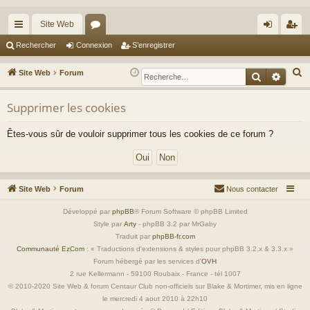
Site Web
cc
or
on
’e
Rechercher
Connexion
S’enregistrer
ès
u
ne
nr
R
Site Web
Forum
Recherche
Reche
ra
m
xi
eg
e
c
Supprimer les cookies
pi
s
on
ist
h
de
re
Êtes-vous sûr de vouloir supprimer tous les cookies de ce forum ?
e
r
r
c
h
Site Web
Forum
Nous contacter
e
r
Développé par
phpBB
® Forum Software © phpBB Limited
Style par
Arty
- phpBB 3.2 par MrGaby
Traduit par
phpBB-fr.com
Communauté EzCom
: « Traductions d'extensions & styles pour phpBB 3.2.x & 3.3.x »
Forum hébergé par les services d’
OVH
2 rue Kellermann - 59100 Roubaix - France - tél 1007
© 2010-2020 Site Web & forum Centaur Club non-officiels sur Blake & Mortimer, mis en ligne
le mercredi 4 aout 2010 à 22h10