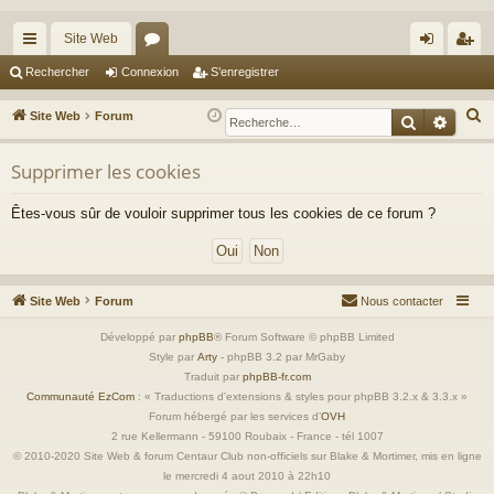
Site Web
cc
or
on
’e
Rechercher
Connexion
S’enregistrer
ès
u
ne
nr
R
Site Web
Forum
Recherche
Reche
ra
m
xi
eg
e
c
Supprimer les cookies
pi
s
on
ist
h
de
re
Êtes-vous sûr de vouloir supprimer tous les cookies de ce forum ?
e
r
r
c
h
Site Web
Forum
Nous contacter
e
r
Développé par
phpBB
® Forum Software © phpBB Limited
Style par
Arty
- phpBB 3.2 par MrGaby
Traduit par
phpBB-fr.com
Communauté EzCom
: « Traductions d'extensions & styles pour phpBB 3.2.x & 3.3.x »
Forum hébergé par les services d’
OVH
2 rue Kellermann - 59100 Roubaix - France - tél 1007
© 2010-2020 Site Web & forum Centaur Club non-officiels sur Blake & Mortimer, mis en ligne
le mercredi 4 aout 2010 à 22h10