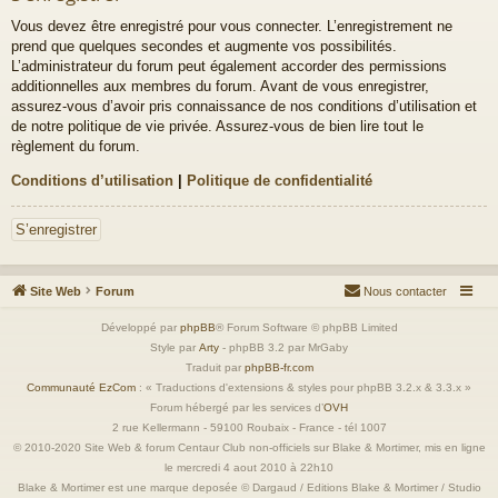
Vous devez être enregistré pour vous connecter. L’enregistrement ne
prend que quelques secondes et augmente vos possibilités.
L’administrateur du forum peut également accorder des permissions
additionnelles aux membres du forum. Avant de vous enregistrer,
assurez-vous d’avoir pris connaissance de nos conditions d’utilisation et
de notre politique de vie privée. Assurez-vous de bien lire tout le
règlement du forum.
Conditions d’utilisation
|
Politique de confidentialité
S’enregistrer
Site Web
Forum
Nous contacter
Développé par
phpBB
® Forum Software © phpBB Limited
Style par
Arty
- phpBB 3.2 par MrGaby
Traduit par
phpBB-fr.com
Communauté EzCom
: « Traductions d'extensions & styles pour phpBB 3.2.x & 3.3.x »
Forum hébergé par les services d’
OVH
2 rue Kellermann - 59100 Roubaix - France - tél 1007
© 2010-2020 Site Web & forum Centaur Club non-officiels sur Blake & Mortimer, mis en ligne
le mercredi 4 aout 2010 à 22h10
Blake & Mortimer est une marque deposée © Dargaud / Editions Blake & Mortimer / Studio