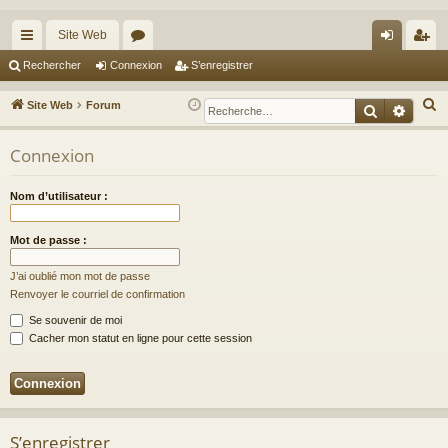
Site Web
cc
or
on
’e
Rechercher
Connexion
S’enregistrer
ès
u
ne
nr
R
Site Web
Forum
Recherche
Reche
ra
m
xi
eg
e
c
Connexion
pi
s
on
ist
h
de
re
e
Nom d’utilisateur :
r
r
c
Mot de passe :
h
J’ai oublié mon mot de passe
e
Renvoyer le courriel de confirmation
r
Se souvenir de moi
Cacher mon statut en ligne pour cette session
S’enregistrer