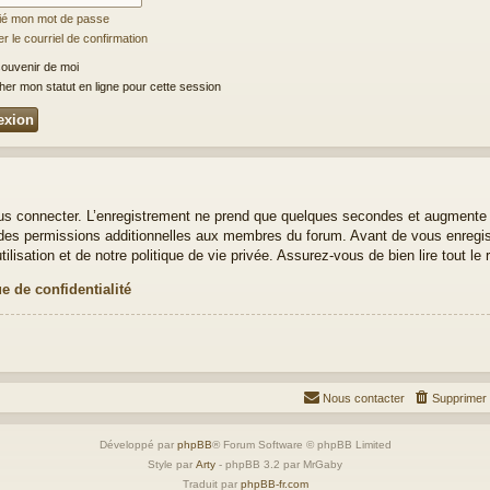
lié mon mot de passe
 le courriel de confirmation
ouvenir de moi
er mon statut en ligne pour cette session
us connecter. L’enregistrement ne prend que quelques secondes et augmente v
es permissions additionnelles aux membres du forum. Avant de vous enregistr
lisation et de notre politique de vie privée. Assurez-vous de bien lire tout le
ue de confidentialité
Nous contacter
Supprimer 
Développé par
phpBB
® Forum Software © phpBB Limited
Style par
Arty
- phpBB 3.2 par MrGaby
Traduit par
phpBB-fr.com