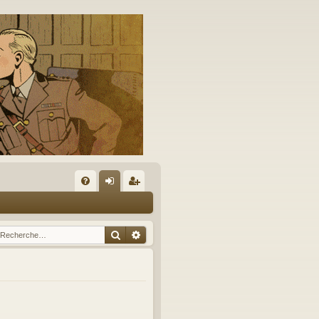
A
FA
on
’e
Q
ne
nr
Rechercher
Recherche avancée
xi
eg
on
ist
re
r