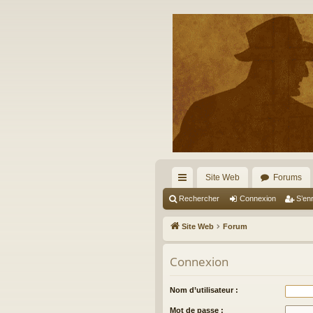
Site Web
Forums
cc
Rechercher
Connexion
S’enr
ès
Site Web
Forum
ra
Connexion
pi
de
Nom d’utilisateur :
Mot de passe :