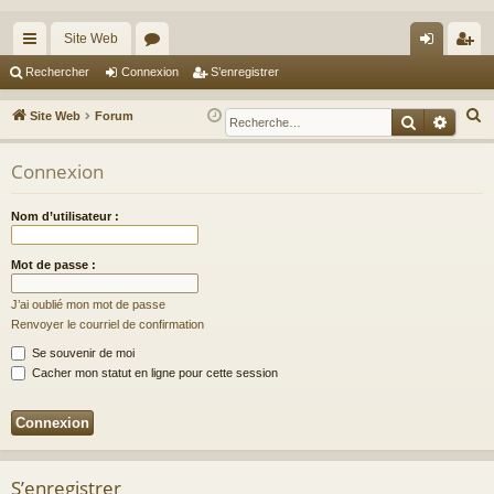
Site Web
cc
or
on
’e
Rechercher
Connexion
S’enregistrer
ès
u
ne
nr
R
Site Web
Forum
Recherche
Reche
ra
m
xi
eg
e
c
Connexion
pi
s
on
ist
h
de
re
e
Nom d’utilisateur :
r
r
c
Mot de passe :
h
J’ai oublié mon mot de passe
e
Renvoyer le courriel de confirmation
r
Se souvenir de moi
Cacher mon statut en ligne pour cette session
S’enregistrer