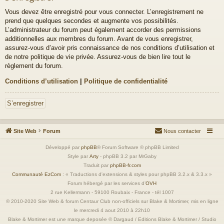
Vous devez être enregistré pour vous connecter. L’enregistrement ne
prend que quelques secondes et augmente vos possibilités.
L’administrateur du forum peut également accorder des permissions
additionnelles aux membres du forum. Avant de vous enregistrer,
assurez-vous d’avoir pris connaissance de nos conditions d’utilisation et
de notre politique de vie privée. Assurez-vous de bien lire tout le
règlement du forum.
Conditions d’utilisation
|
Politique de confidentialité
S’enregistrer
Site Web
Forum
Nous contacter
Développé par
phpBB
® Forum Software © phpBB Limited
Style par
Arty
- phpBB 3.2 par MrGaby
Traduit par
phpBB-fr.com
Communauté EzCom
: « Traductions d'extensions & styles pour phpBB 3.2.x & 3.3.x »
Forum hébergé par les services d’
OVH
2 rue Kellermann - 59100 Roubaix - France - tél 1007
© 2010-2020 Site Web & forum Centaur Club non-officiels sur Blake & Mortimer, mis en ligne
le mercredi 4 aout 2010 à 22h10
Blake & Mortimer est une marque deposée © Dargaud / Editions Blake & Mortimer / Studio