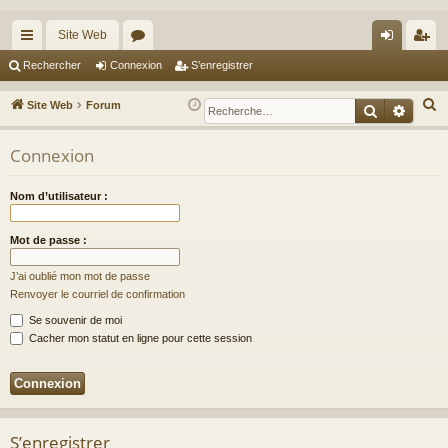
Site Web
cc
or
on
’e
Rechercher
Connexion
S’enregistrer
ès
u
ne
nr
R
Site Web
Forum
Recherche
Reche
ra
m
xi
eg
e
c
Connexion
pi
s
on
ist
h
de
re
e
Nom d’utilisateur :
r
r
c
Mot de passe :
h
J’ai oublié mon mot de passe
e
Renvoyer le courriel de confirmation
r
Se souvenir de moi
Cacher mon statut en ligne pour cette session
S’enregistrer