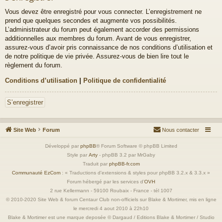
Vous devez être enregistré pour vous connecter. L’enregistrement ne
prend que quelques secondes et augmente vos possibilités.
L’administrateur du forum peut également accorder des permissions
additionnelles aux membres du forum. Avant de vous enregistrer,
assurez-vous d’avoir pris connaissance de nos conditions d’utilisation et
de notre politique de vie privée. Assurez-vous de bien lire tout le
règlement du forum.
Conditions d’utilisation
|
Politique de confidentialité
S’enregistrer
Site Web
Forum
Nous contacter
Développé par
phpBB
® Forum Software © phpBB Limited
Style par
Arty
- phpBB 3.2 par MrGaby
Traduit par
phpBB-fr.com
Communauté EzCom
: « Traductions d'extensions & styles pour phpBB 3.2.x & 3.3.x »
Forum hébergé par les services d’
OVH
2 rue Kellermann - 59100 Roubaix - France - tél 1007
© 2010-2020 Site Web & forum Centaur Club non-officiels sur Blake & Mortimer, mis en ligne
le mercredi 4 aout 2010 à 22h10
Blake & Mortimer est une marque deposée © Dargaud / Editions Blake & Mortimer / Studio