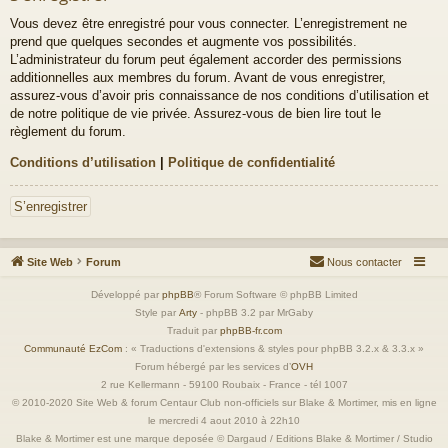
Vous devez être enregistré pour vous connecter. L’enregistrement ne
prend que quelques secondes et augmente vos possibilités.
L’administrateur du forum peut également accorder des permissions
additionnelles aux membres du forum. Avant de vous enregistrer,
assurez-vous d’avoir pris connaissance de nos conditions d’utilisation et
de notre politique de vie privée. Assurez-vous de bien lire tout le
règlement du forum.
Conditions d’utilisation
|
Politique de confidentialité
S’enregistrer
Site Web
Forum
Nous contacter
Développé par
phpBB
® Forum Software © phpBB Limited
Style par
Arty
- phpBB 3.2 par MrGaby
Traduit par
phpBB-fr.com
Communauté EzCom
: « Traductions d'extensions & styles pour phpBB 3.2.x & 3.3.x »
Forum hébergé par les services d’
OVH
2 rue Kellermann - 59100 Roubaix - France - tél 1007
© 2010-2020 Site Web & forum Centaur Club non-officiels sur Blake & Mortimer, mis en ligne
le mercredi 4 aout 2010 à 22h10
Blake & Mortimer est une marque deposée © Dargaud / Editions Blake & Mortimer / Studio