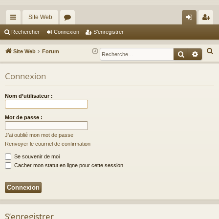
Site Web
cc
or
on
’e
Rechercher
Connexion
S’enregistrer
ès
u
ne
nr
R
Site Web
Forum
Recherche
Reche
ra
m
xi
eg
e
c
Connexion
pi
s
on
ist
h
de
re
e
Nom d’utilisateur :
r
r
c
Mot de passe :
h
J’ai oublié mon mot de passe
e
Renvoyer le courriel de confirmation
r
Se souvenir de moi
Cacher mon statut en ligne pour cette session
S’enregistrer