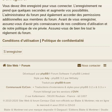
Vous devez être enregistré pour vous connecter. L’enregistrement ne
prend que quelques secondes et augmente vos possibilités.
L’administrateur du forum peut également accorder des permissions
additionnelles aux membres du forum. Avant de vous enregistrer,
assurez-vous d’avoir pris connaissance de nos conditions d’utilisation et
de notre politique de vie privée. Assurez-vous de bien lire tout le
règlement du forum.
Conditions d’utilisation
|
Politique de confidentialité
S’enregistrer
Site Web
Forum
Nous contacter
Développé par
phpBB
® Forum Software © phpBB Limited
Style par
Arty
- phpBB 3.2 par MrGaby
Traduit par
phpBB-fr.com
Communauté EzCom
: « Traductions d'extensions & styles pour phpBB 3.2.x & 3.3.x »
Forum hébergé par les services d’
OVH
2 rue Kellermann - 59100 Roubaix - France - tél 1007
© 2010-2020 Site Web & forum Centaur Club non-officiels sur Blake & Mortimer, mis en ligne
le mercredi 4 aout 2010 à 22h10
Blake & Mortimer est une marque deposée © Dargaud / Editions Blake & Mortimer / Studio