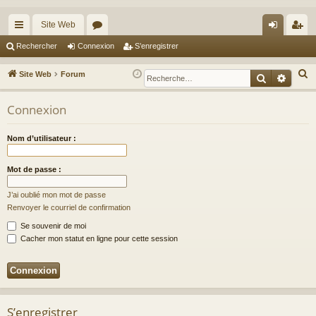
Site Web
cc
or
on
’e
Rechercher
Connexion
S’enregistrer
ès
u
ne
nr
R
Site Web
Forum
Recherche
Reche
ra
m
xi
eg
e
c
Connexion
pi
s
on
ist
h
de
re
e
Nom d’utilisateur :
r
r
c
Mot de passe :
h
J’ai oublié mon mot de passe
e
Renvoyer le courriel de confirmation
r
Se souvenir de moi
Cacher mon statut en ligne pour cette session
S’enregistrer