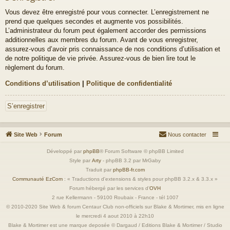
Vous devez être enregistré pour vous connecter. L’enregistrement ne
prend que quelques secondes et augmente vos possibilités.
L’administrateur du forum peut également accorder des permissions
additionnelles aux membres du forum. Avant de vous enregistrer,
assurez-vous d’avoir pris connaissance de nos conditions d’utilisation et
de notre politique de vie privée. Assurez-vous de bien lire tout le
règlement du forum.
Conditions d’utilisation
|
Politique de confidentialité
S’enregistrer
Site Web
Forum
Nous contacter
Développé par
phpBB
® Forum Software © phpBB Limited
Style par
Arty
- phpBB 3.2 par MrGaby
Traduit par
phpBB-fr.com
Communauté EzCom
: « Traductions d'extensions & styles pour phpBB 3.2.x & 3.3.x »
Forum hébergé par les services d’
OVH
2 rue Kellermann - 59100 Roubaix - France - tél 1007
© 2010-2020 Site Web & forum Centaur Club non-officiels sur Blake & Mortimer, mis en ligne
le mercredi 4 aout 2010 à 22h10
Blake & Mortimer est une marque deposée © Dargaud / Editions Blake & Mortimer / Studio