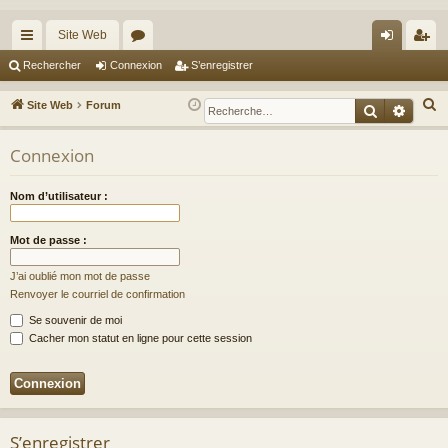
Site Web
cc
or
on
’e
Rechercher
Connexion
S’enregistrer
ès
u
ne
nr
R
Site Web
Forum
Recherche
Reche
ra
m
xi
eg
e
c
Connexion
pi
s
on
ist
h
de
re
e
Nom d’utilisateur :
r
r
c
Mot de passe :
h
J’ai oublié mon mot de passe
e
Renvoyer le courriel de confirmation
r
Se souvenir de moi
Cacher mon statut en ligne pour cette session
S’enregistrer