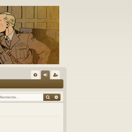
A
FA
on
’e
Q
ne
nr
Rechercher
Recherche avancée
xi
eg
on
ist
re
r