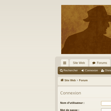
Site Web
Forums
cc
Rechercher
Connexion
S’enr
ès
Site Web
Forum
ra
Connexion
pi
de
Nom d’utilisateur :
Mot de passe :