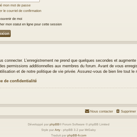
lié mon mot de passe
 le courriel de confirmation
ouvenir de moi
er mon statut en ligne pour cette session
us connecter. L’enregistrement ne prend que quelques secondes et augmente v
es permissions additionnelles aux membres du forum. Avant de vous enregistr
lisation et de notre politique de vie privée. Assurez-vous de bien lire tout le
ue de confidentialité
Nous contacter
Supprimer 
Développé par
phpBB
® Forum Software © phpBB Limited
Style par
Arty
- phpBB 3.2 par MrGaby
Traduit par
phpBB-fr.com