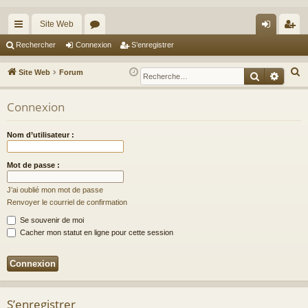
Site Web
cc
or
on
’e
Rechercher
Connexion
S’enregistrer
ès
u
ne
nr
R
Site Web
Forum
Recherche
Reche
ra
m
xi
eg
e
c
Connexion
pi
s
on
ist
h
de
re
e
Nom d’utilisateur :
r
r
c
Mot de passe :
h
J’ai oublié mon mot de passe
e
Renvoyer le courriel de confirmation
r
Se souvenir de moi
Cacher mon statut en ligne pour cette session
S’enregistrer