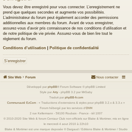
Vous devez être enregistré pour vous connecter. L’enregistrement ne
prend que quelques secondes et augmente vos possibilités.
L’administrateur du forum peut également accorder des permissions
additionnelles aux membres du forum. Avant de vous enregistrer,
assurez-vous d’avoir pris connaissance de nos conditions d’utilisation et
de notre politique de vie privée. Assurez-vous de bien lire tout le
règlement du forum.
Conditions d’utilisation
|
Politique de confidentialité
S’enregistrer
Site Web
Forum
Nous contacter
Développé par
phpBB
® Forum Software © phpBB Limited
Style par
Arty
- phpBB 3.2 par MrGaby
Traduit par
phpBB-fr.com
Communauté EzCom
: « Traductions d'extensions & styles pour phpBB 3.2.x & 3.3.x »
Forum hébergé par les services d’
OVH
2 rue Kellermann - 59100 Roubaix - France - tél 1007
© 2010-2020 Site Web & forum Centaur Club non-officiels sur Blake & Mortimer, mis en ligne
le mercredi 4 aout 2010 à 22h10
Blake & Mortimer est une marque deposée © Dargaud / Editions Blake & Mortimer / Studio