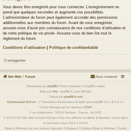
Vous devez être enregistré pour vous connecter. L’enregistrement ne
prend que quelques secondes et augmente vos possibilités.
L’administrateur du forum peut également accorder des permissions
additionnelles aux membres du forum. Avant de vous enregistrer,
assurez-vous d’avoir pris connaissance de nos conditions d’utilisation et
de notre politique de vie privée. Assurez-vous de bien lire tout le
règlement du forum.
Conditions d’utilisation
|
Politique de confidentialité
S’enregistrer
Site Web
Forum
Nous contacter
Développé par
phpBB
® Forum Software © phpBB Limited
Style par
Arty
- phpBB 3.2 par MrGaby
Traduit par
phpBB-fr.com
Communauté EzCom
: « Traductions d'extensions & styles pour phpBB 3.2.x & 3.3.x »
Forum hébergé par les services d’
OVH
2 rue Kellermann - 59100 Roubaix - France - tél 1007
© 2010-2020 Site Web & forum Centaur Club non-officiels sur Blake & Mortimer, mis en ligne
le mercredi 4 aout 2010 à 22h10
Blake & Mortimer est une marque deposée © Dargaud / Editions Blake & Mortimer / Studio