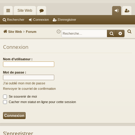
Site Web
cc
or
on
’e
Rechercher
Connexion
S’enregistrer
ès
u
ne
nr
R
Site Web
Forum
Recherche
Reche
ra
m
xi
eg
e
c
Connexion
pi
s
on
ist
h
de
re
e
Nom d’utilisateur :
r
r
c
Mot de passe :
h
J’ai oublié mon mot de passe
e
Renvoyer le courriel de confirmation
r
Se souvenir de moi
Cacher mon statut en ligne pour cette session
S’enregistrer