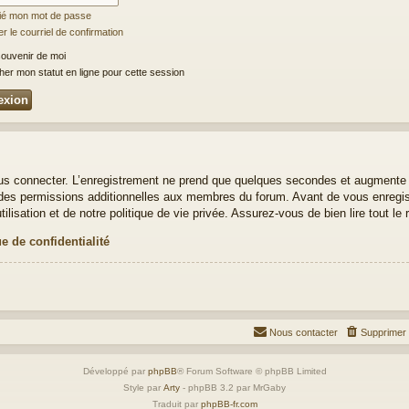
lié mon mot de passe
 le courriel de confirmation
ouvenir de moi
er mon statut en ligne pour cette session
us connecter. L’enregistrement ne prend que quelques secondes et augmente v
es permissions additionnelles aux membres du forum. Avant de vous enregistr
lisation et de notre politique de vie privée. Assurez-vous de bien lire tout le
ue de confidentialité
Nous contacter
Supprimer 
Développé par
phpBB
® Forum Software © phpBB Limited
Style par
Arty
- phpBB 3.2 par MrGaby
Traduit par
phpBB-fr.com