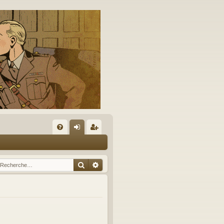
A
FA
on
’e
Q
ne
nr
Rechercher
Recherche avancée
xi
eg
on
ist
re
r