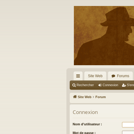
Site Web
Forums
cc
Rechercher
Connexion
S’enr
ès
Site Web
Forum
ra
Connexion
pi
de
Nom d’utilisateur :
Mot de passe :