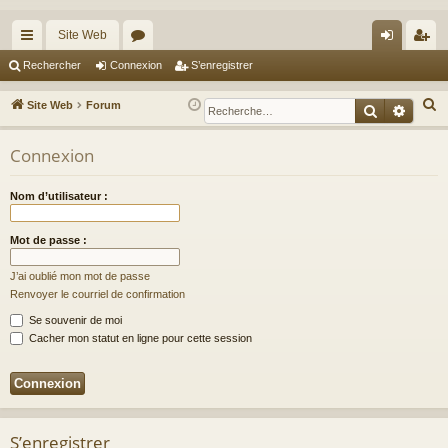
Site Web
cc
or
on
’e
Rechercher
Connexion
S’enregistrer
ès
u
ne
nr
R
Site Web
Forum
Recherche
Reche
ra
m
xi
eg
e
c
Connexion
pi
s
on
ist
h
de
re
e
Nom d’utilisateur :
r
r
c
Mot de passe :
h
J’ai oublié mon mot de passe
e
Renvoyer le courriel de confirmation
r
Se souvenir de moi
Cacher mon statut en ligne pour cette session
S’enregistrer