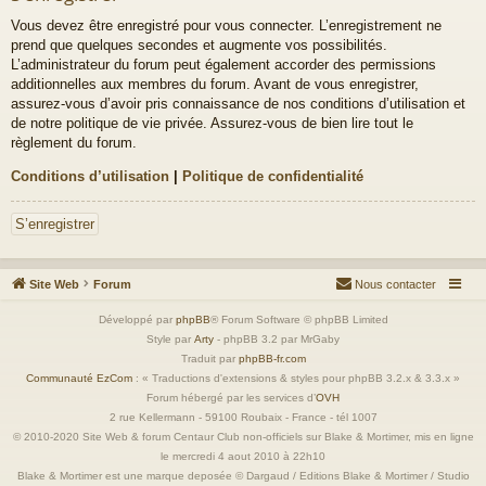
Vous devez être enregistré pour vous connecter. L’enregistrement ne
prend que quelques secondes et augmente vos possibilités.
L’administrateur du forum peut également accorder des permissions
additionnelles aux membres du forum. Avant de vous enregistrer,
assurez-vous d’avoir pris connaissance de nos conditions d’utilisation et
de notre politique de vie privée. Assurez-vous de bien lire tout le
règlement du forum.
Conditions d’utilisation
|
Politique de confidentialité
S’enregistrer
Site Web
Forum
Nous contacter
Développé par
phpBB
® Forum Software © phpBB Limited
Style par
Arty
- phpBB 3.2 par MrGaby
Traduit par
phpBB-fr.com
Communauté EzCom
: « Traductions d'extensions & styles pour phpBB 3.2.x & 3.3.x »
Forum hébergé par les services d’
OVH
2 rue Kellermann - 59100 Roubaix - France - tél 1007
© 2010-2020 Site Web & forum Centaur Club non-officiels sur Blake & Mortimer, mis en ligne
le mercredi 4 aout 2010 à 22h10
Blake & Mortimer est une marque deposée © Dargaud / Editions Blake & Mortimer / Studio