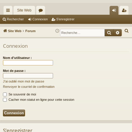
Site Web
cc
or
on
’e
Rechercher
Connexion
S’enregistrer
ès
u
ne
nr
R
Site Web
Forum
Recherche
Reche
ra
m
xi
eg
e
c
Connexion
pi
s
on
ist
h
de
re
e
Nom d’utilisateur :
r
r
c
Mot de passe :
h
J’ai oublié mon mot de passe
e
Renvoyer le courriel de confirmation
r
Se souvenir de moi
Cacher mon statut en ligne pour cette session
S’enregistrer