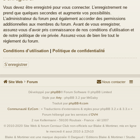
Vous devez être enregistré pour vous connecter. L’enregistrement ne
prend que quelques secondes et augmente vos possibilités.
L’administrateur du forum peut également accorder des permissions
additionnelles aux membres du forum. Avant de vous enregistrer,
assurez-vous d’avoir pris connaissance de nos conditions d’utilisation et
de notre politique de vie privée. Assurez-vous de bien lire tout le
règlement du forum.
Conditions d’utilisation
|
Politique de confidentialité
S’enregistrer
Site Web
Forum
Nous contacter
Développé par
phpBB
® Forum Software © phpBB Limited
Style par
Arty
- phpBB 3.2 par MrGaby
Traduit par
phpBB-fr.com
Communauté EzCom
: « Traductions d'extensions & styles pour phpBB 3.2.x & 3.3.x »
Forum hébergé par les services d’
OVH
2 rue Kellermann - 59100 Roubaix - France - tél 1007
© 2010-2020 Site Web & forum Centaur Club non-officiels sur Blake & Mortimer, mis en ligne
le mercredi 4 aout 2010 à 22h10
Blake & Mortimer est une marque deposée © Dargaud / Editions Blake & Mortimer / Studio