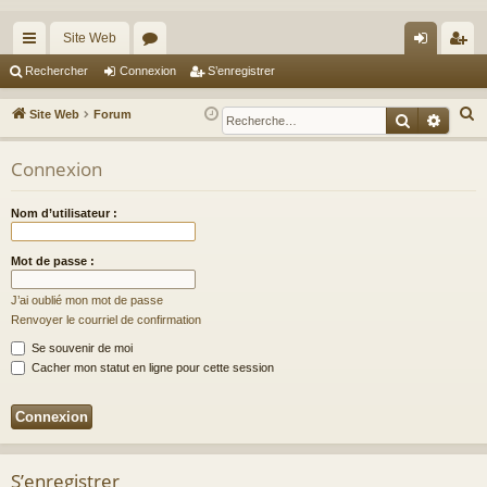
Site Web
cc
or
on
’e
Rechercher
Connexion
S’enregistrer
ès
u
ne
nr
R
Site Web
Forum
Recherche
Reche
ra
m
xi
eg
e
c
Connexion
pi
s
on
ist
h
de
re
e
Nom d’utilisateur :
r
r
c
Mot de passe :
h
J’ai oublié mon mot de passe
e
Renvoyer le courriel de confirmation
r
Se souvenir de moi
Cacher mon statut en ligne pour cette session
S’enregistrer