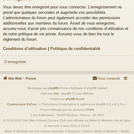
Vous devez être enregistré pour vous connecter. L’enregistrement ne
prend que quelques secondes et augmente vos possibilités.
L’administrateur du forum peut également accorder des permissions
additionnelles aux membres du forum. Avant de vous enregistrer,
assurez-vous d’avoir pris connaissance de nos conditions d’utilisation et
de notre politique de vie privée. Assurez-vous de bien lire tout le
règlement du forum.
Conditions d’utilisation
|
Politique de confidentialité
S’enregistrer
Site Web
Forum
Nous contacter
Développé par
phpBB
® Forum Software © phpBB Limited
Style par
Arty
- phpBB 3.2 par MrGaby
Traduit par
phpBB-fr.com
Communauté EzCom
: « Traductions d'extensions & styles pour phpBB 3.2.x & 3.3.x »
Forum hébergé par les services d’
OVH
2 rue Kellermann - 59100 Roubaix - France - tél 1007
© 2010-2020 Site Web & forum Centaur Club non-officiels sur Blake & Mortimer, mis en ligne
le mercredi 4 aout 2010 à 22h10
Blake & Mortimer est une marque deposée © Dargaud / Editions Blake & Mortimer / Studio