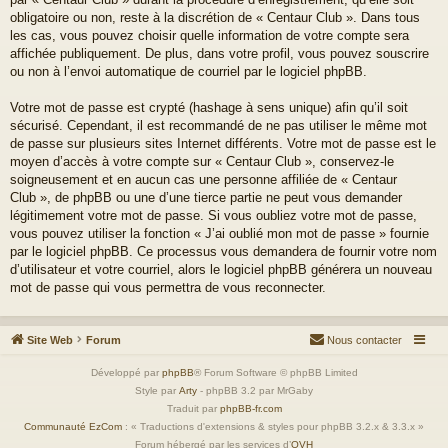
obligatoire ou non, reste à la discrétion de « Centaur Club ». Dans tous
les cas, vous pouvez choisir quelle information de votre compte sera
affichée publiquement. De plus, dans votre profil, vous pouvez souscrire
ou non à l’envoi automatique de courriel par le logiciel phpBB.
Votre mot de passe est crypté (hashage à sens unique) afin qu’il soit
sécurisé. Cependant, il est recommandé de ne pas utiliser le même mot
de passe sur plusieurs sites Internet différents. Votre mot de passe est le
moyen d’accès à votre compte sur « Centaur Club », conservez-le
soigneusement et en aucun cas une personne affiliée de « Centaur
Club », de phpBB ou une d’une tierce partie ne peut vous demander
légitimement votre mot de passe. Si vous oubliez votre mot de passe,
vous pouvez utiliser la fonction « J’ai oublié mon mot de passe » fournie
par le logiciel phpBB. Ce processus vous demandera de fournir votre nom
d’utilisateur et votre courriel, alors le logiciel phpBB générera un nouveau
mot de passe qui vous permettra de vous reconnecter.
Site Web
Forum
Nous contacter
Développé par
phpBB
® Forum Software © phpBB Limited
Style par
Arty
- phpBB 3.2 par MrGaby
Traduit par
phpBB-fr.com
Communauté EzCom
: « Traductions d'extensions & styles pour phpBB 3.2.x & 3.3.x »
Forum hébergé par les services d’
OVH