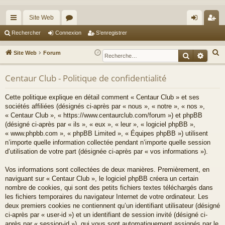
Site Web
cc
or
on
’e
Rechercher
Connexion
S’enregistrer
ès
u
ne
nr
R
Site Web
Forum
Recherche
Reche
ra
m
xi
eg
e
c
Centaur Club - Politique de confidentialité
pi
s
on
ist
h
de
re
Cette politique explique en détail comment « Centaur Club » et ses
e
sociétés affiliées (désignés ci-après par « nous », « notre », « nos »,
r
r
« Centaur Club », « https://www.centaurclub.com/forum ») et phpBB
c
(désigné ci-après par « ils », « eux », « leur », « logiciel phpBB »,
h
« www.phpbb.com », « phpBB Limited », « Équipes phpBB ») utilisent
e
n’importe quelle information collectée pendant n’importe quelle session
d’utilisation de votre part (désignée ci-après par « vos informations »).
r
Vos informations sont collectées de deux manières. Premièrement, en
naviguant sur « Centaur Club », le logiciel phpBB créera un certain
nombre de cookies, qui sont des petits fichiers textes téléchargés dans
les fichiers temporaires du navigateur Internet de votre ordinateur. Les
deux premiers cookies ne contiennent qu’un identifiant utilisateur (désigné
ci-après par « user-id ») et un identifiant de session invité (désigné ci-
après par « session-id »), qui vous sont automatiquement assignés par le