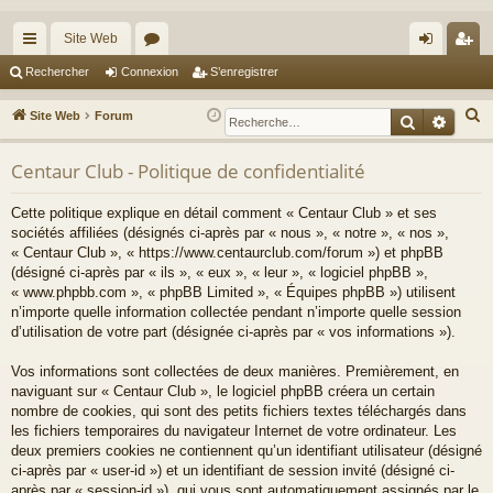
Site Web
cc
or
on
’e
Rechercher
Connexion
S’enregistrer
ès
u
ne
nr
R
Site Web
Forum
Recherche
Reche
ra
m
xi
eg
e
c
Centaur Club - Politique de confidentialité
pi
s
on
ist
h
de
re
Cette politique explique en détail comment « Centaur Club » et ses
e
sociétés affiliées (désignés ci-après par « nous », « notre », « nos »,
r
r
« Centaur Club », « https://www.centaurclub.com/forum ») et phpBB
c
(désigné ci-après par « ils », « eux », « leur », « logiciel phpBB »,
h
« www.phpbb.com », « phpBB Limited », « Équipes phpBB ») utilisent
e
n’importe quelle information collectée pendant n’importe quelle session
d’utilisation de votre part (désignée ci-après par « vos informations »).
r
Vos informations sont collectées de deux manières. Premièrement, en
naviguant sur « Centaur Club », le logiciel phpBB créera un certain
nombre de cookies, qui sont des petits fichiers textes téléchargés dans
les fichiers temporaires du navigateur Internet de votre ordinateur. Les
deux premiers cookies ne contiennent qu’un identifiant utilisateur (désigné
ci-après par « user-id ») et un identifiant de session invité (désigné ci-
après par « session-id »), qui vous sont automatiquement assignés par le