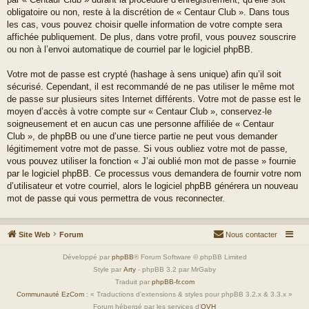
obligatoire ou non, reste à la discrétion de « Centaur Club ». Dans tous
les cas, vous pouvez choisir quelle information de votre compte sera
affichée publiquement. De plus, dans votre profil, vous pouvez souscrire
ou non à l’envoi automatique de courriel par le logiciel phpBB.
Votre mot de passe est crypté (hashage à sens unique) afin qu’il soit
sécurisé. Cependant, il est recommandé de ne pas utiliser le même mot
de passe sur plusieurs sites Internet différents. Votre mot de passe est le
moyen d’accès à votre compte sur « Centaur Club », conservez-le
soigneusement et en aucun cas une personne affiliée de « Centaur
Club », de phpBB ou une d’une tierce partie ne peut vous demander
légitimement votre mot de passe. Si vous oubliez votre mot de passe,
vous pouvez utiliser la fonction « J’ai oublié mon mot de passe » fournie
par le logiciel phpBB. Ce processus vous demandera de fournir votre nom
d’utilisateur et votre courriel, alors le logiciel phpBB générera un nouveau
mot de passe qui vous permettra de vous reconnecter.
Site Web
Forum
Nous contacter
Développé par
phpBB
® Forum Software © phpBB Limited
Style par
Arty
- phpBB 3.2 par MrGaby
Traduit par
phpBB-fr.com
Communauté EzCom
: « Traductions d'extensions & styles pour phpBB 3.2.x & 3.3.x »
Forum hébergé par les services d’
OVH