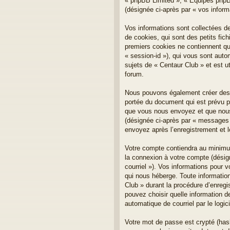
« phpBB Limited », « Équipes phpBB 
(désignée ci-après par « vos inform
Vos informations sont collectées d
de cookies, qui sont des petits fich
premiers cookies ne contiennent qu’u
« session-id »), qui vous sont aut
sujets de « Centaur Club » et est ut
forum.
Nous pouvons également créer des c
portée du document qui est prévu p
que vous nous envoyez et que nous c
(désignée ci-après par « messages 
envoyez après l’enregistrement et 
Votre compte contiendra au minimum 
la connexion à votre compte (désign
courriel »). Vos informations pour 
qui nous héberge. Toute information
Club » durant la procédure d’enregis
pouvez choisir quelle information d
automatique de courriel par le logi
Votre mot de passe est crypté (has