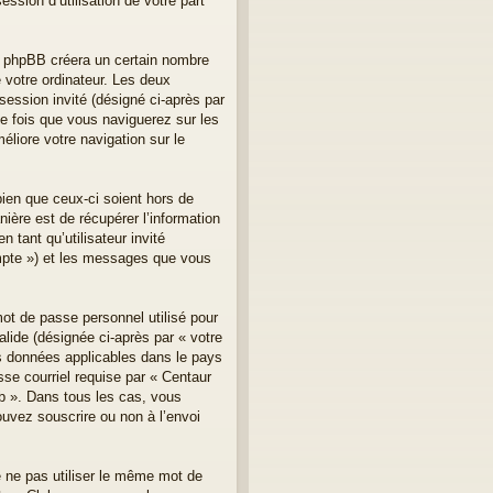
ssion d’utilisation de votre part
el phpBB créera un certain nombre
e votre ordinateur. Les deux
 session invité (désigné ci-après par
e fois que vous naviguerez sur les
éliore votre navigation sur le
ien que ceux-ci soient hors de
ère est de récupérer l’information
 tant qu’utilisateur invité
ompte ») et les messages que vous
mot de passe personnel utilisé pour
lide (désignée ci-après par « votre
es données applicables dans le pays
sse courriel requise par « Centaur
lub ». Dans tous les cas, vous
ouvez souscrire ou non à l’envoi
e ne pas utiliser le même mot de