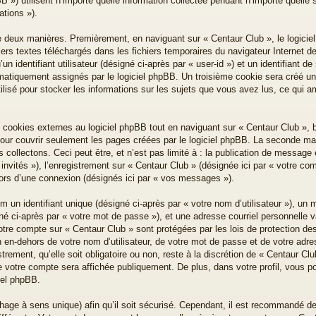
») utilisent n’importe quelle information collectée pendant n’importe quelle se
ations »).
e deux manières. Premièrement, en naviguant sur « Centaur Club », le logici
iers textes téléchargés dans les fichiers temporaires du navigateur Internet d
n identifiant utilisateur (désigné ci-après par « user-id ») et un identifiant de
omatiquement assignés par le logiciel phpBB. Un troisième cookie sera créé un
ilisé pour stocker les informations sur les sujets que vous avez lus, ce qui am
ookies externes au logiciel phpBB tout en naviguant sur « Centaur Club », b
our couvrir seulement les pages créées par le logiciel phpBB. La seconde mani
ollectons. Ceci peut être, et n’est pas limité à : la publication de message en
invités »), l’enregistrement sur « Centaur Club » (désignée ici par « votre c
lors d’une connexion (désignés ici par « vos messages »).
un identifiant unique (désigné ci-après par « votre nom d’utilisateur »), un 
é ci-après par « votre mot de passe »), et une adresse courriel personnelle va
votre compte sur « Centaur Club » sont protégées par les lois de protection d
 en-dehors de votre nom d’utilisateur, de votre mot de passe et de votre adre
trement, qu’elle soit obligatoire ou non, reste à la discrétion de « Centaur C
e votre compte sera affichée publiquement. De plus, dans votre profil, vous p
ciel phpBB.
hage à sens unique) afin qu’il soit sécurisé. Cependant, il est recommandé d