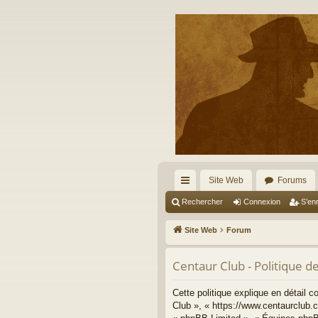
Site Web
Forums
cc
Rechercher
Connexion
S’enr
ès
Site Web
Forum
ra
Centaur Club - Politique de
pi
de
Cette politique explique en détail 
Club », « https://www.centaurclub.c