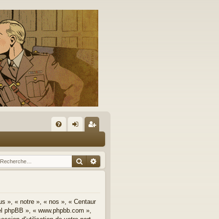
A
FA
on
’e
Q
ne
nr
Rechercher
Recherche avancée
xi
eg
on
ist
re
us », « notre », « nos », « Centaur
iciel phpBB », « www.phpbb.com »,
r