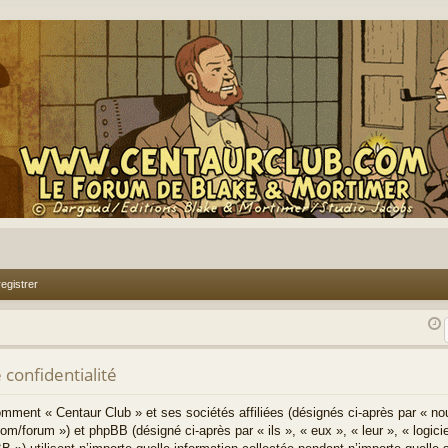
egistrer
 confidentialité
comment « Centaur Club » et ses sociétés affiliées (désignés ci-après par « no
om/forum ») et phpBB (désigné ci-après par « ils », « eux », « leur », « log