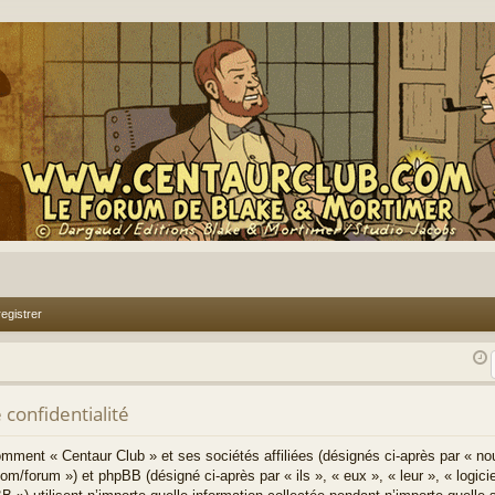
egistrer
 confidentialité
comment « Centaur Club » et ses sociétés affiliées (désignés ci-après par « no
om/forum ») et phpBB (désigné ci-après par « ils », « eux », « leur », « log