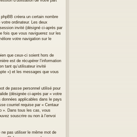
ssion d’utilisation de votre part
el phpBB créera un certain nombre
e votre ordinateur. Les deux
 session invité (désigné ci-après par
e fois que vous naviguerez sur les
éliore votre navigation sur le
ien que ceux-ci soient hors de
ère est de récupérer l’information
 tant qu’utilisateur invité
ompte ») et les messages que vous
mot de passe personnel utilisé pour
lide (désignée ci-après par « votre
es données applicables dans le pays
sse courriel requise par « Centaur
lub ». Dans tous les cas, vous
ouvez souscrire ou non à l’envoi
e ne pas utiliser le même mot de