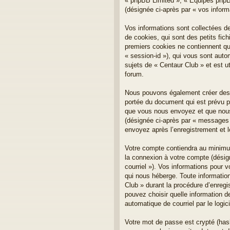
« phpBB Limited », « Équipes phpBB 
(désignée ci-après par « vos inform
Vos informations sont collectées d
de cookies, qui sont des petits fich
premiers cookies ne contiennent qu’u
« session-id »), qui vous sont aut
sujets de « Centaur Club » et est ut
forum.
Nous pouvons également créer des c
portée du document qui est prévu p
que vous nous envoyez et que nous c
(désignée ci-après par « messages 
envoyez après l’enregistrement et 
Votre compte contiendra au minimum 
la connexion à votre compte (désign
courriel »). Vos informations pour 
qui nous héberge. Toute information
Club » durant la procédure d’enregis
pouvez choisir quelle information d
automatique de courriel par le logi
Votre mot de passe est crypté (has