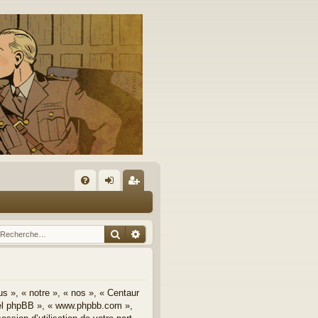
A
FA
on
’e
Q
ne
nr
Rechercher
Recherche avancée
xi
eg
on
ist
re
us », « notre », « nos », « Centaur
iciel phpBB », « www.phpbb.com »,
r