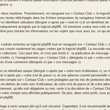
») utilisent n’importe quelle information collectée pendant n’importe quelle se
ations »).
e deux manières. Premièrement, en naviguant sur « Centaur Club », le logici
iers textes téléchargés dans les fichiers temporaires du navigateur Internet d
n identifiant utilisateur (désigné ci-après par « user-id ») et un identifiant de
omatiquement assignés par le logiciel phpBB. Un troisième cookie sera créé un
ilisé pour stocker les informations sur les sujets que vous avez lus, ce qui am
ookies externes au logiciel phpBB tout en naviguant sur « Centaur Club », b
our couvrir seulement les pages créées par le logiciel phpBB. La seconde mani
ollectons. Ceci peut être, et n’est pas limité à : la publication de message en
invités »), l’enregistrement sur « Centaur Club » (désignée ici par « votre c
lors d’une connexion (désignés ici par « vos messages »).
un identifiant unique (désigné ci-après par « votre nom d’utilisateur »), un 
é ci-après par « votre mot de passe »), et une adresse courriel personnelle va
votre compte sur « Centaur Club » sont protégées par les lois de protection d
 en-dehors de votre nom d’utilisateur, de votre mot de passe et de votre adre
trement, qu’elle soit obligatoire ou non, reste à la discrétion de « Centaur C
e votre compte sera affichée publiquement. De plus, dans votre profil, vous p
ciel phpBB.
hage à sens unique) afin qu’il soit sécurisé. Cependant, il est recommandé d