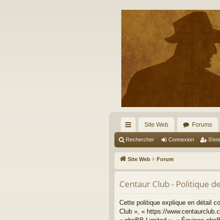
Site Web
Forums
cc
Rechercher
Connexion
S’enr
ès
Site Web
Forum
ra
Centaur Club - Politique de
pi
de
Cette politique explique en détail 
Club », « https://www.centaurclub.c