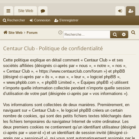
Site Web
cc
or
on
’e
Rechercher
Connexion
S’enregistrer
ès
u
ne
nr
R
Site Web
Forum
Recherche
Reche
ra
m
xi
eg
e
c
Centaur Club - Politique de confidentialité
pi
s
on
ist
h
de
re
Cette politique explique en détail comment « Centaur Club » et ses
e
sociétés affiliées (désignés ci-après par « nous », « notre », « nos »,
r
r
« Centaur Club », « https://www.centaurclub.com/forum ») et phpBB
c
(désigné ci-après par « ils », « eux », « leur », « logiciel phpBB »,
h
« www.phpbb.com », « phpBB Limited », « Équipes phpBB ») utilisent
e
n’importe quelle information collectée pendant n’importe quelle session
d’utilisation de votre part (désignée ci-après par « vos informations »).
r
Vos informations sont collectées de deux manières. Premièrement, en
naviguant sur « Centaur Club », le logiciel phpBB créera un certain
nombre de cookies, qui sont des petits fichiers textes téléchargés dans
les fichiers temporaires du navigateur Internet de votre ordinateur. Les
deux premiers cookies ne contiennent qu’un identifiant utilisateur (désigné
ci-après par « user-id ») et un identifiant de session invité (désigné ci-
après par « session-id »), qui vous sont automatiquement assignés par le