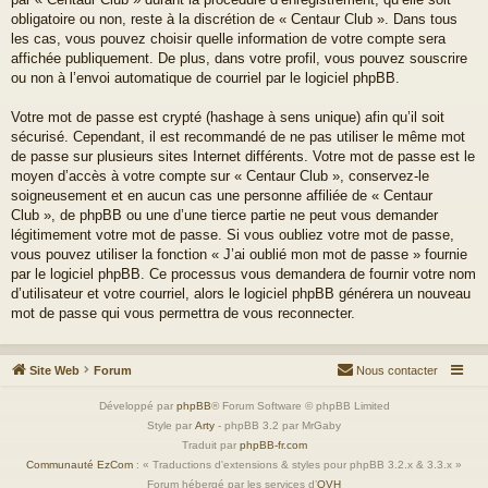
obligatoire ou non, reste à la discrétion de « Centaur Club ». Dans tous
les cas, vous pouvez choisir quelle information de votre compte sera
affichée publiquement. De plus, dans votre profil, vous pouvez souscrire
ou non à l’envoi automatique de courriel par le logiciel phpBB.
Votre mot de passe est crypté (hashage à sens unique) afin qu’il soit
sécurisé. Cependant, il est recommandé de ne pas utiliser le même mot
de passe sur plusieurs sites Internet différents. Votre mot de passe est le
moyen d’accès à votre compte sur « Centaur Club », conservez-le
soigneusement et en aucun cas une personne affiliée de « Centaur
Club », de phpBB ou une d’une tierce partie ne peut vous demander
légitimement votre mot de passe. Si vous oubliez votre mot de passe,
vous pouvez utiliser la fonction « J’ai oublié mon mot de passe » fournie
par le logiciel phpBB. Ce processus vous demandera de fournir votre nom
d’utilisateur et votre courriel, alors le logiciel phpBB générera un nouveau
mot de passe qui vous permettra de vous reconnecter.
Site Web
Forum
Nous contacter
Développé par
phpBB
® Forum Software © phpBB Limited
Style par
Arty
- phpBB 3.2 par MrGaby
Traduit par
phpBB-fr.com
Communauté EzCom
: « Traductions d'extensions & styles pour phpBB 3.2.x & 3.3.x »
Forum hébergé par les services d’
OVH