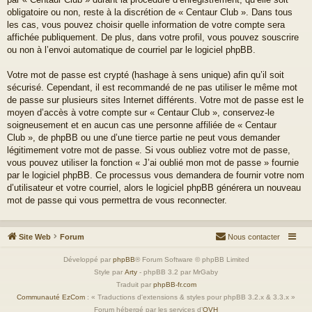
obligatoire ou non, reste à la discrétion de « Centaur Club ». Dans tous
les cas, vous pouvez choisir quelle information de votre compte sera
affichée publiquement. De plus, dans votre profil, vous pouvez souscrire
ou non à l’envoi automatique de courriel par le logiciel phpBB.
Votre mot de passe est crypté (hashage à sens unique) afin qu’il soit
sécurisé. Cependant, il est recommandé de ne pas utiliser le même mot
de passe sur plusieurs sites Internet différents. Votre mot de passe est le
moyen d’accès à votre compte sur « Centaur Club », conservez-le
soigneusement et en aucun cas une personne affiliée de « Centaur
Club », de phpBB ou une d’une tierce partie ne peut vous demander
légitimement votre mot de passe. Si vous oubliez votre mot de passe,
vous pouvez utiliser la fonction « J’ai oublié mon mot de passe » fournie
par le logiciel phpBB. Ce processus vous demandera de fournir votre nom
d’utilisateur et votre courriel, alors le logiciel phpBB générera un nouveau
mot de passe qui vous permettra de vous reconnecter.
Site Web
Forum
Nous contacter
Développé par
phpBB
® Forum Software © phpBB Limited
Style par
Arty
- phpBB 3.2 par MrGaby
Traduit par
phpBB-fr.com
Communauté EzCom
: « Traductions d'extensions & styles pour phpBB 3.2.x & 3.3.x »
Forum hébergé par les services d’
OVH