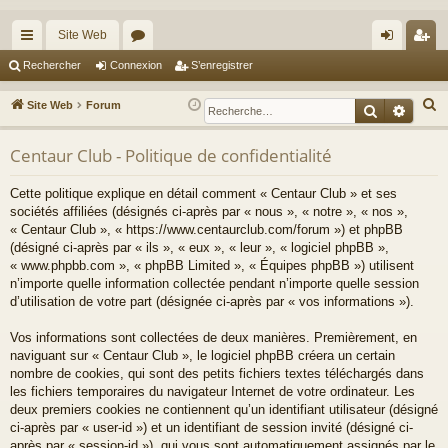
Site Web
cc
or
on
’e
Rechercher
Connexion
S’enregistrer
ès
u
ne
nr
R
Site Web
Forum
Recherche
Reche
ra
m
xi
eg
e
c
Centaur Club - Politique de confidentialité
pi
s
on
ist
h
de
re
Cette politique explique en détail comment « Centaur Club » et ses
e
sociétés affiliées (désignés ci-après par « nous », « notre », « nos »,
r
r
« Centaur Club », « https://www.centaurclub.com/forum ») et phpBB
c
(désigné ci-après par « ils », « eux », « leur », « logiciel phpBB »,
h
« www.phpbb.com », « phpBB Limited », « Équipes phpBB ») utilisent
e
n’importe quelle information collectée pendant n’importe quelle session
d’utilisation de votre part (désignée ci-après par « vos informations »).
r
Vos informations sont collectées de deux manières. Premièrement, en
naviguant sur « Centaur Club », le logiciel phpBB créera un certain
nombre de cookies, qui sont des petits fichiers textes téléchargés dans
les fichiers temporaires du navigateur Internet de votre ordinateur. Les
deux premiers cookies ne contiennent qu’un identifiant utilisateur (désigné
ci-après par « user-id ») et un identifiant de session invité (désigné ci-
après par « session-id »), qui vous sont automatiquement assignés par le