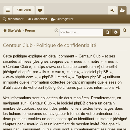
Site Web
cc
or
on
’e
Rechercher
Connexion
S’enregistrer
ès
u
ne
nr
R
Site Web
Forum
Recherche
Reche
ra
m
xi
eg
e
c
Centaur Club - Politique de confidentialité
pi
s
on
ist
h
de
re
Cette politique explique en détail comment « Centaur Club » et ses
e
sociétés affiliées (désignés ci-après par « nous », « notre », « nos »,
r
r
« Centaur Club », « https://www.centaurclub.com/forum ») et phpBB
c
(désigné ci-après par « ils », « eux », « leur », « logiciel phpBB »,
h
« www.phpbb.com », « phpBB Limited », « Équipes phpBB ») utilisent
e
n’importe quelle information collectée pendant n’importe quelle session
d’utilisation de votre part (désignée ci-après par « vos informations »).
r
Vos informations sont collectées de deux manières. Premièrement, en
naviguant sur « Centaur Club », le logiciel phpBB créera un certain
nombre de cookies, qui sont des petits fichiers textes téléchargés dans
les fichiers temporaires du navigateur Internet de votre ordinateur. Les
deux premiers cookies ne contiennent qu’un identifiant utilisateur (désigné
ci-après par « user-id ») et un identifiant de session invité (désigné ci-
après par « session-id »), qui vous sont automatiquement assignés par le