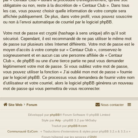
obligatoire ou non, reste à la discrétion de « Centaur Club ». Dans tous
les cas, vous pouvez choisir quelle information de votre compte sera
affichée publiquement. De plus, dans votre profil, vous pouvez souscrire
ou non à l’envoi automatique de courriel par le logiciel phpBB.
Votre mot de passe est crypté (hashage à sens unique) afin qu’il soit
sécurisé. Cependant, il est recommandé de ne pas utiliser le même mot
de passe sur plusieurs sites Internet différents. Votre mot de passe est le
moyen d’accès à votre compte sur « Centaur Club », conservez-le
soigneusement et en aucun cas une personne affiliée de « Centaur
Club », de phpBB ou une d’une tierce partie ne peut vous demander
légitimement votre mot de passe. Si vous oubliez votre mot de passe,
vous pouvez utiliser la fonction « J’ai oublié mon mot de passe » fournie
par le logiciel phpBB. Ce processus vous demandera de fournir votre nom
d’utilisateur et votre courriel, alors le logiciel phpBB générera un nouveau
mot de passe qui vous permettra de vous reconnecter.
Site Web
Forum
Nous contacter
Développé par
phpBB
® Forum Software © phpBB Limited
Style par
Arty
- phpBB 3.2 par MrGaby
Traduit par
phpBB-fr.com
Communauté EzCom
: « Traductions d'extensions & styles pour phpBB 3.2.x & 3.3.x »
Forum hébergé par les services d’
OVH