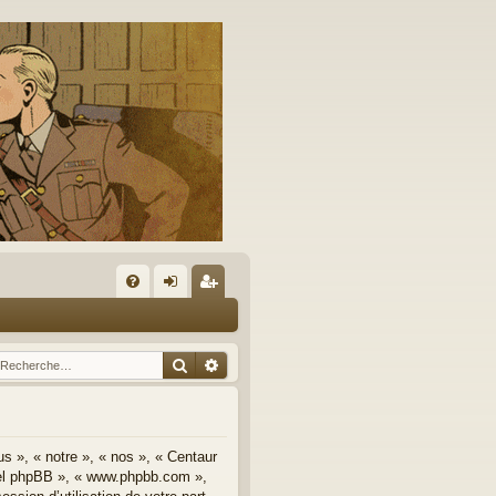
A
FA
on
’e
Q
ne
nr
Rechercher
Recherche avancée
xi
eg
on
ist
re
us », « notre », « nos », « Centaur
iciel phpBB », « www.phpbb.com »,
r