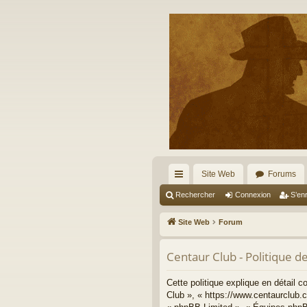
Site Web
Forums
cc
Rechercher
Connexion
S’enr
ès
Site Web
Forum
ra
Centaur Club - Politique de
pi
de
Cette politique explique en détail 
Club », « https://www.centaurclub.c