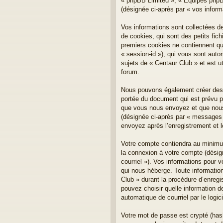
« phpBB Limited », « Équipes phpBB 
(désignée ci-après par « vos inform
Vos informations sont collectées d
de cookies, qui sont des petits fich
premiers cookies ne contiennent qu’u
« session-id »), qui vous sont aut
sujets de « Centaur Club » et est ut
forum.
Nous pouvons également créer des c
portée du document qui est prévu p
que vous nous envoyez et que nous c
(désignée ci-après par « messages 
envoyez après l’enregistrement et 
Votre compte contiendra au minimum 
la connexion à votre compte (désign
courriel »). Vos informations pour 
qui nous héberge. Toute information
Club » durant la procédure d’enregis
pouvez choisir quelle information d
automatique de courriel par le logi
Votre mot de passe est crypté (has