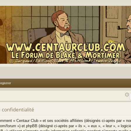
egistrer
 confidentialité
comment « Centaur Club » et ses sociétés affiliées (désignés ci-après par « no
om/forum ») et phpBB (désigné ci-après par « ils », « eux », « leur », « log