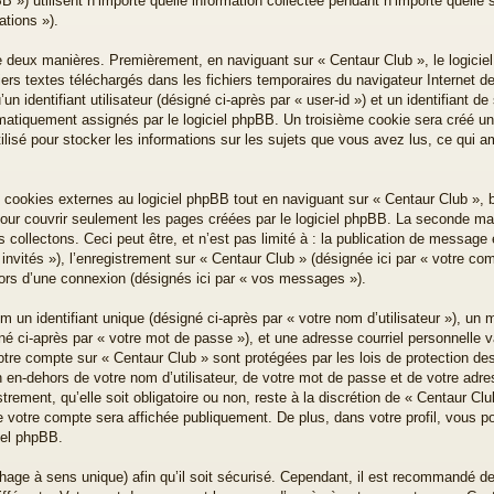
») utilisent n’importe quelle information collectée pendant n’importe quelle se
ations »).
e deux manières. Premièrement, en naviguant sur « Centaur Club », le logici
iers textes téléchargés dans les fichiers temporaires du navigateur Internet d
n identifiant utilisateur (désigné ci-après par « user-id ») et un identifiant de
omatiquement assignés par le logiciel phpBB. Un troisième cookie sera créé un
ilisé pour stocker les informations sur les sujets que vous avez lus, ce qui am
ookies externes au logiciel phpBB tout en naviguant sur « Centaur Club », b
our couvrir seulement les pages créées par le logiciel phpBB. La seconde mani
ollectons. Ceci peut être, et n’est pas limité à : la publication de message en
invités »), l’enregistrement sur « Centaur Club » (désignée ici par « votre c
lors d’une connexion (désignés ici par « vos messages »).
un identifiant unique (désigné ci-après par « votre nom d’utilisateur »), un 
é ci-après par « votre mot de passe »), et une adresse courriel personnelle va
votre compte sur « Centaur Club » sont protégées par les lois de protection d
 en-dehors de votre nom d’utilisateur, de votre mot de passe et de votre adre
trement, qu’elle soit obligatoire ou non, reste à la discrétion de « Centaur C
e votre compte sera affichée publiquement. De plus, dans votre profil, vous p
ciel phpBB.
hage à sens unique) afin qu’il soit sécurisé. Cependant, il est recommandé d