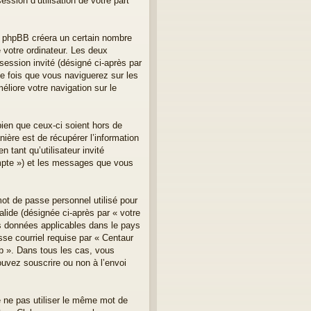
ssion d’utilisation de votre part
el phpBB créera un certain nombre
e votre ordinateur. Les deux
 session invité (désigné ci-après par
e fois que vous naviguerez sur les
éliore votre navigation sur le
ien que ceux-ci soient hors de
ère est de récupérer l’information
 tant qu’utilisateur invité
ompte ») et les messages que vous
mot de passe personnel utilisé pour
lide (désignée ci-après par « votre
es données applicables dans le pays
sse courriel requise par « Centaur
lub ». Dans tous les cas, vous
ouvez souscrire ou non à l’envoi
e ne pas utiliser le même mot de