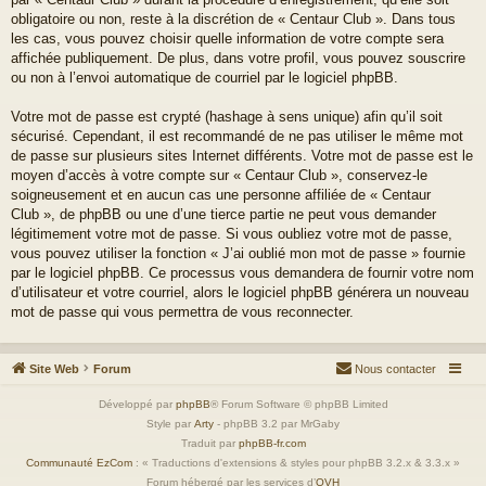
obligatoire ou non, reste à la discrétion de « Centaur Club ». Dans tous
les cas, vous pouvez choisir quelle information de votre compte sera
affichée publiquement. De plus, dans votre profil, vous pouvez souscrire
ou non à l’envoi automatique de courriel par le logiciel phpBB.
Votre mot de passe est crypté (hashage à sens unique) afin qu’il soit
sécurisé. Cependant, il est recommandé de ne pas utiliser le même mot
de passe sur plusieurs sites Internet différents. Votre mot de passe est le
moyen d’accès à votre compte sur « Centaur Club », conservez-le
soigneusement et en aucun cas une personne affiliée de « Centaur
Club », de phpBB ou une d’une tierce partie ne peut vous demander
légitimement votre mot de passe. Si vous oubliez votre mot de passe,
vous pouvez utiliser la fonction « J’ai oublié mon mot de passe » fournie
par le logiciel phpBB. Ce processus vous demandera de fournir votre nom
d’utilisateur et votre courriel, alors le logiciel phpBB générera un nouveau
mot de passe qui vous permettra de vous reconnecter.
Site Web
Forum
Nous contacter
Développé par
phpBB
® Forum Software © phpBB Limited
Style par
Arty
- phpBB 3.2 par MrGaby
Traduit par
phpBB-fr.com
Communauté EzCom
: « Traductions d'extensions & styles pour phpBB 3.2.x & 3.3.x »
Forum hébergé par les services d’
OVH