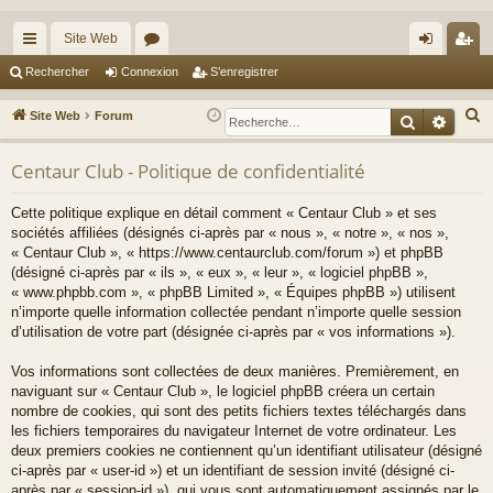
Site Web
cc
or
on
’e
Rechercher
Connexion
S’enregistrer
ès
u
ne
nr
R
Site Web
Forum
Recherche
Reche
ra
m
xi
eg
e
c
Centaur Club - Politique de confidentialité
pi
s
on
ist
h
de
re
Cette politique explique en détail comment « Centaur Club » et ses
e
sociétés affiliées (désignés ci-après par « nous », « notre », « nos »,
r
r
« Centaur Club », « https://www.centaurclub.com/forum ») et phpBB
c
(désigné ci-après par « ils », « eux », « leur », « logiciel phpBB »,
h
« www.phpbb.com », « phpBB Limited », « Équipes phpBB ») utilisent
e
n’importe quelle information collectée pendant n’importe quelle session
d’utilisation de votre part (désignée ci-après par « vos informations »).
r
Vos informations sont collectées de deux manières. Premièrement, en
naviguant sur « Centaur Club », le logiciel phpBB créera un certain
nombre de cookies, qui sont des petits fichiers textes téléchargés dans
les fichiers temporaires du navigateur Internet de votre ordinateur. Les
deux premiers cookies ne contiennent qu’un identifiant utilisateur (désigné
ci-après par « user-id ») et un identifiant de session invité (désigné ci-
après par « session-id »), qui vous sont automatiquement assignés par le