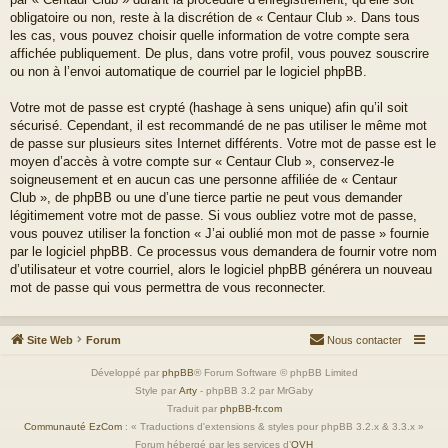
obligatoire ou non, reste à la discrétion de « Centaur Club ». Dans tous
les cas, vous pouvez choisir quelle information de votre compte sera
affichée publiquement. De plus, dans votre profil, vous pouvez souscrire
ou non à l’envoi automatique de courriel par le logiciel phpBB.
Votre mot de passe est crypté (hashage à sens unique) afin qu’il soit
sécurisé. Cependant, il est recommandé de ne pas utiliser le même mot
de passe sur plusieurs sites Internet différents. Votre mot de passe est le
moyen d’accès à votre compte sur « Centaur Club », conservez-le
soigneusement et en aucun cas une personne affiliée de « Centaur
Club », de phpBB ou une d’une tierce partie ne peut vous demander
légitimement votre mot de passe. Si vous oubliez votre mot de passe,
vous pouvez utiliser la fonction « J’ai oublié mon mot de passe » fournie
par le logiciel phpBB. Ce processus vous demandera de fournir votre nom
d’utilisateur et votre courriel, alors le logiciel phpBB générera un nouveau
mot de passe qui vous permettra de vous reconnecter.
Site Web
Forum
Nous contacter
Développé par
phpBB
® Forum Software © phpBB Limited
Style par
Arty
- phpBB 3.2 par MrGaby
Traduit par
phpBB-fr.com
Communauté EzCom
: « Traductions d'extensions & styles pour phpBB 3.2.x & 3.3.x »
Forum hébergé par les services d’
OVH