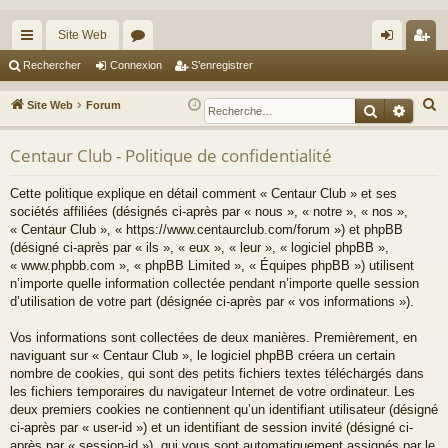
Site Web
cc
or
on
’e
Rechercher
Connexion
S’enregistrer
ès
u
ne
nr
R
Site Web
Forum
Recherche
Reche
ra
m
xi
eg
e
c
Centaur Club - Politique de confidentialité
pi
s
on
ist
h
de
re
Cette politique explique en détail comment « Centaur Club » et ses
e
sociétés affiliées (désignés ci-après par « nous », « notre », « nos »,
r
r
« Centaur Club », « https://www.centaurclub.com/forum ») et phpBB
c
(désigné ci-après par « ils », « eux », « leur », « logiciel phpBB »,
h
« www.phpbb.com », « phpBB Limited », « Équipes phpBB ») utilisent
e
n’importe quelle information collectée pendant n’importe quelle session
d’utilisation de votre part (désignée ci-après par « vos informations »).
r
Vos informations sont collectées de deux manières. Premièrement, en
naviguant sur « Centaur Club », le logiciel phpBB créera un certain
nombre de cookies, qui sont des petits fichiers textes téléchargés dans
les fichiers temporaires du navigateur Internet de votre ordinateur. Les
deux premiers cookies ne contiennent qu’un identifiant utilisateur (désigné
ci-après par « user-id ») et un identifiant de session invité (désigné ci-
après par « session-id »), qui vous sont automatiquement assignés par le